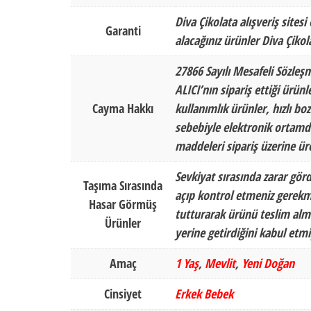
Diva Çikolata alışveriş sitesi
Garanti
alacağınız ürünler Diva Çikol
27866 Sayılı Mesafeli Sözleş
ALICI’nın sipariş ettiği ürün
Cayma Hakkı
kullanımlık ürünler, hızlı b
sebebiyle elektronik ortamda
maddeleri sipariş üzerine ür
Sevkiyat sırasında zarar gör
Taşıma Sırasında
açıp kontrol etmeniz gerekm
Hasar Görmüş
tutturarak ürünü teslim alma
Ürünler
yerine getirdiğini kabul et
Amaç
1 Yaş
,
Mevlit
,
Yeni Doğan
Cinsiyet
Erkek Bebek