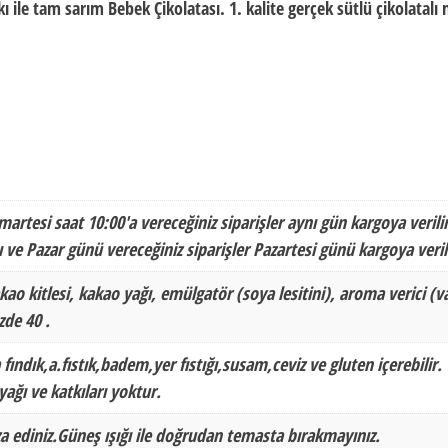
 ile tam sarım Bebek Çikolatası. 1. kalite gerçek sütlü çikolatalı
martesi saat 10:00'a vereceğiniz siparişler aynı gün kargoya verilir
 ve Pazar günü vereceğiniz siparişler Pazartesi günü kargoya veril
kao kitlesi, kakao yağı, emülgatör (soya lesitini), aroma verici (va
de 40 .
 fındık,a.fıstık,badem,yer fıstığı,susam,ceviz ve gluten içerebilir.
ağı ve katkıları yoktur.
a ediniz.Güneş ışığı ile doğrudan temasta bırakmayınız.