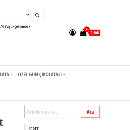
6/4 Büyükçekmece /
0
0,00₺
OLATA
ÖZEL GÜN ÇIKOLATASI
e
Ara:
Ara
t
SEPET