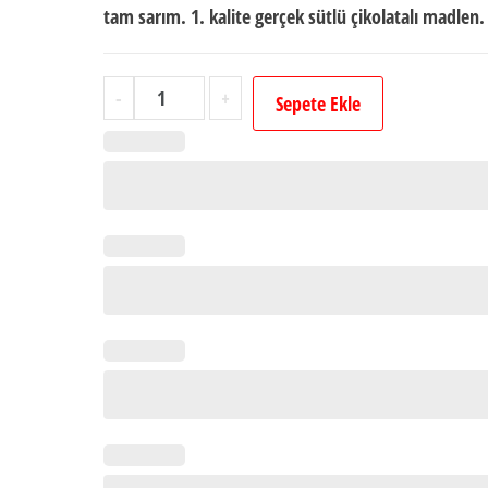
tam sarım. 1. kalite gerçek sütlü çikolatalı madlen.
Erkek
-
+
Sepete Ekle
Bebek
İsimli
Dökme
Bebek
Çikolatası
(125
Adet
Madlen
Çikolata)
adet