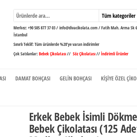
Merkez:
+90 505 877 37 03
/
info@divacikolata.com / Fatih Mah. Arma Sk 
İstanbul
Sınırlı Teklif:
Tüm ürünlerde %20’ye varan indirimler
Çok Satılanlar:
Bebek Çikolatası
//
Söz Çikolatası
//
İndirimli Ürünler
ASI
DAMAT BOHÇASI
GELIN BOHÇASI
KIŞIYE ÖZEL ÇIK
Erkek Bebek İsimli Dökm
Bebek Çikolatası (125 Ade