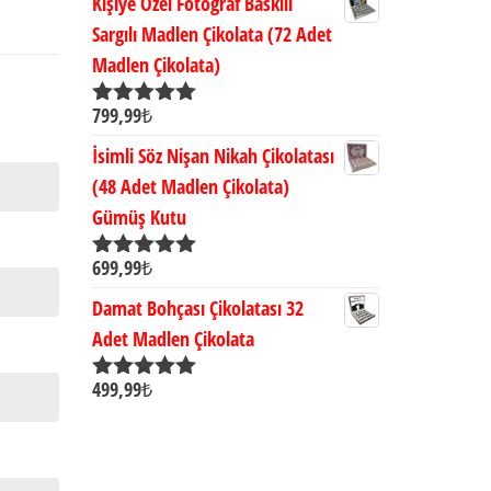
Kişiye Özel Fotoğraf Baskılı
Sargılı Madlen Çikolata (72 Adet
Madlen Çikolata)
799,99
₺
5 üzerinden
5.00
oy aldı
İsimli Söz Nişan Nikah Çikolatası
(48 Adet Madlen Çikolata)
Gümüş Kutu
699,99
₺
5 üzerinden
5.00
oy aldı
Damat Bohçası Çikolatası 32
Adet Madlen Çikolata
499,99
₺
5 üzerinden
5.00
oy aldı