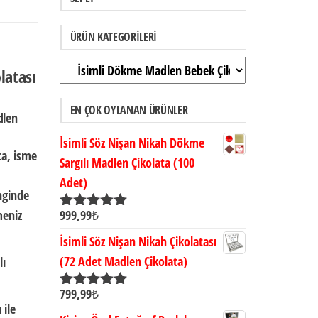
ÜRÜN KATEGORILERI
latası
EN ÇOK OYLANAN ÜRÜNLER
dlen
İsimli Söz Nişan Nikah Dökme
ta,
isme
Sargılı Madlen Çikolata (100
Adet)
nginde
meniz
999,99
₺
5 üzerinden
5.00
oy aldı
İsimli Söz Nişan Nikah Çikolatası
(72 Adet Madlen Çikolata)
lı
799,99
₺
5 üzerinden
 ile
5.00
oy aldı