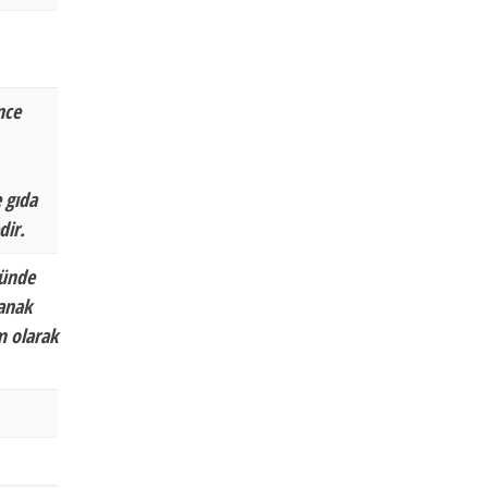
nce
 gıda
dir.
nünde
tanak
m olarak