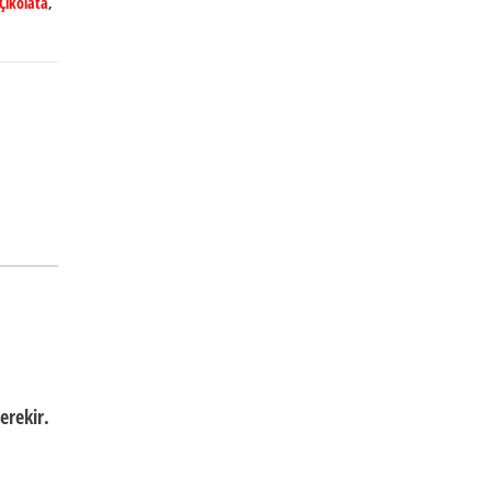
 Çikolata
,
erekir.