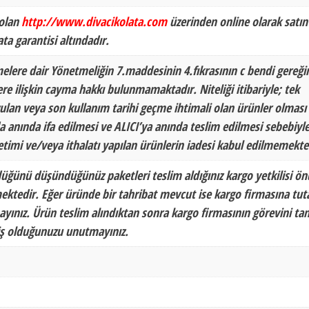
 olan
http://www.divacikolata.com
üzerinden online olarak satın
ata garantisi altındadır.
melere dair Yönetmeliğin 7.maddesinin 4.fıkrasının c bendi gereği
lere ilişkin cayma hakkı bulunmamaktadır. Niteliği itibariyle; tek
ozulan veya son kullanım tarihi geçme ihtimali olan ürünler olması
 anında ifa edilmesi ve ALICI’ya anında teslim edilmesi sebebiyle
etimi ve/veya ithalatı yapılan ürünlerin iadesi kabul edilmemekte
düğünü düşündüğünüz paketleri teslim aldığınız kargo yetkilisi ö
ektedir. Eğer üründe bir tahribat mevcut ise kargo firmasına tu
yınız. Ürün teslim alındıktan sonra kargo firmasının görevini ta
miş olduğunuzu unutmayınız.