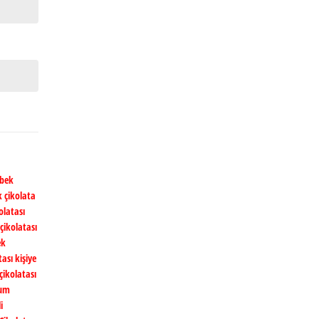
ebek
 çikolata
olatası
çikolatası
ek
ası kişiye
çikolatası
um
i