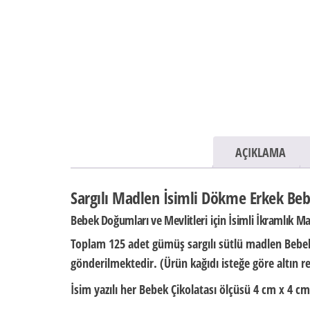
AÇIKLAMA
Sargılı Madlen İsimli Dökme Erkek Beb
Bebek Doğumları ve Mevlitleri için İsimli İkramlık M
Toplam 125 adet gümüş sargılı sütlü madlen Bebek
gönderilmektedir. (Ürün kağıdı isteğe göre altın re
İsim yazılı her Bebek Çikolatası ölçüsü
4 cm x 4 cm