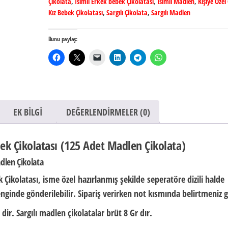
Çikolata
,
İsimli Erkek bebek Çikolatası
,
İsimli Madlen
,
Kişiye Özel
Kız Bebek Çikolatası
,
Sargılı Çikolata
,
Sargılı Madlen
Bunu paylaş:
EK BILGI
DEĞERLENDIRMELER (0)
ek Çikolatası (125 Adet Madlen Çikolata)
adlen Çikolata
 Çikolatası,
isme özel
hazırlanmış şekilde
seperatöre dizili halde
nginde gönderilebilir. Sipariş verirken not kısmında belirtmeniz g
 dir.
Sargılı madlen çikolatalar brüt
8 Gr
dır.