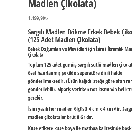
Madlen Çikolata)
1.199,99
₺
Sargılı Madlen Dökme Erkek Bebek Çiko
(125 Adet Madlen Çikolata)
Bebek Doğumları ve Mevlidleri için İsimli İkramlık Ma
Çikolata
Toplam 125 adet gümüş sargılı sütlü madlen çikola
özel
hazırlanmış şekilde
seperatöre dizili halde
gönderilmektedir. (Ürün kağıdı isteğe göre altın re
gönderilebilir. Sipariş verirken not kısmında belirt
gerekir.
İsim yazılı her madlen ölçüsü
4 cm x 4 cm dir.
Sargı
madlen çikolatalar brüt
8 Gr
dır.
Kuşe etikete kuşe boya ile matbaa kalitesinde baskı