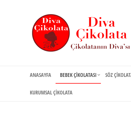
İçeriğe
atla
Diva
Çikolatanın
Divası
Çikolata
ANASAYFA
BEBEK ÇIKOLATASI
SÖZ ÇIKOLAT
KURUMSAL ÇIKOLATA