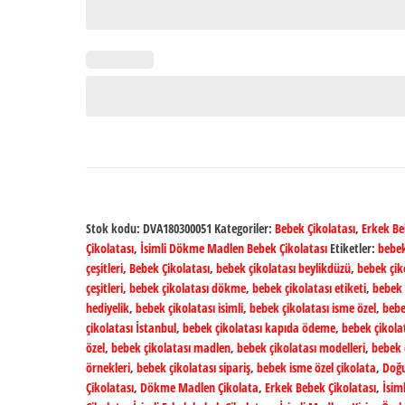
Stok kodu:
DVA180300051
Kategoriler:
Bebek Çikolatası
,
Erkek B
Çikolatası
,
İsimli Dökme Madlen Bebek Çikolatası
Etiketler:
bebek
çeşitleri
,
Bebek Çikolatası
,
bebek çikolatası beylikdüzü
,
bebek çik
çeşitleri
,
bebek çikolatası dökme
,
bebek çikolatası etiketi
,
bebek 
hediyelik
,
bebek çikolatası isimli
,
bebek çikolatası isme özel
,
beb
çikolatası İstanbul
,
bebek çikolatası kapıda ödeme
,
bebek çikolat
özel
,
bebek çikolatası madlen
,
bebek çikolatası modelleri
,
bebek 
örnekleri
,
bebek çikolatası sipariş
,
bebek isme özel çikolata
,
Doğ
Çikolatası
,
Dökme Madlen Çikolata
,
Erkek Bebek Çikolatası
,
İsiml