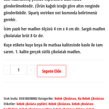
gönderilmektedir. (Ürün kağıdı isteğe göre altın renginde
gönderilebilir. Sipariş verirken not kısmında belirtmeniz
gerekir.
İsim yazılı her madlen ölçüsü
4 cm x 4 cm dir.
Sargılı madlen
çikolatalar brüt
8 Gr
dır.
Kuşe etikete kuşe boya ile matbaa kalitesinde baskı ile tam
sarım. 1. kalite gerçek sütlü çikolatalı madlen.
Kız
-
+
Sepete Ekle
Bebek
İsimli
Dökme
Bebek
Stok kodu:
DVA180300002
Kategoriler:
Bebek Çikolatası
,
Kız Bebek Çikolatası
Çikolatası
Etiketler:
bebek çikolata çeşitleri
,
Bebek Çikolatası
,
bebek çikolatası