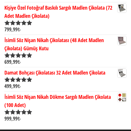
5.00
oy aldı
Kişiye Özel Fotoğraf Baskılı Sargılı Madlen Çikolata (72
Adet Madlen Çikolata)
799,99
₺
5 üzerinden
5.00
oy aldı
İsimli Söz Nişan Nikah Çikolatası (48 Adet Madlen
Çikolata) Gümüş Kutu
699,99
₺
5 üzerinden
5.00
oy aldı
Damat Bohçası Çikolatası 32 Adet Madlen Çikolata
499,99
₺
5 üzerinden
5.00
oy aldı
İsimli Söz Nişan Nikah Dökme Sargılı Madlen Çikolata
(100 Adet)
999,99
₺
5 üzerinden
5.00
oy aldı