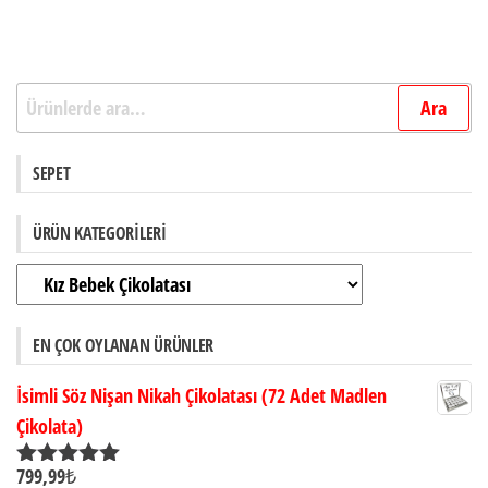
Ara:
Ara
SEPET
ÜRÜN KATEGORILERI
EN ÇOK OYLANAN ÜRÜNLER
İsimli Söz Nişan Nikah Çikolatası (72 Adet Madlen
Çikolata)
799,99
₺
5 üzerinden