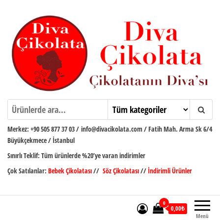
İçeriğe
atla
Diva Çikolata
Çikolatanın Divası
Merkez:
+90 505 877 37 03
/
info@divacikolata.com / Fatih Mah. Arma Sk 6/4
Büyükçekmece / İstanbul
Sınırlı Teklif:
Tüm ürünlerde %20’ye varan indirimler
Çok Satılanlar:
Bebek Çikolatası
//
Söz Çikolatası
//
İndirimli Ürünler
0
0,00₺
Menü