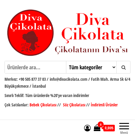
İçeriğe
atla
Diva Çikolata
Çikolatanın Divası
Merkez:
+90 505 877 37 03
/
info@divacikolata.com / Fatih Mah. Arma Sk 6/4
Büyükçekmece / İstanbul
Sınırlı Teklif:
Tüm ürünlerde %20’ye varan indirimler
Çok Satılanlar:
Bebek Çikolatası
//
Söz Çikolatası
//
İndirimli Ürünler
0
0,00₺
Menü