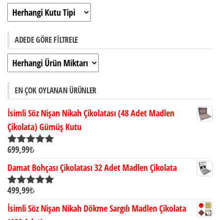
ADEDE GÖRE FILTRELE
EN ÇOK OYLANAN ÜRÜNLER
İsimli Söz Nişan Nikah Çikolatası (48 Adet Madlen
Çikolata) Gümüş Kutu
699,99
₺
5 üzerinden
5.00
oy aldı
Damat Bohçası Çikolatası 32 Adet Madlen Çikolata
499,99
₺
5 üzerinden
5.00
oy aldı
İsimli Söz Nişan Nikah Dökme Sargılı Madlen Çikolata