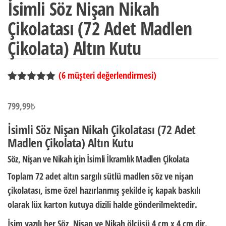
İsimli Söz Nişan Nikah
Çikolatası (72 Adet Madlen
Çikolata) Altın Kutu
(
6
müşteri değerlendirmesi)
6
müşteri
puanına
799,99
₺
dayanarak 5
üzerinden
5.00
puan
İsimli Söz Nişan Nikah Çikolatası (72 Adet
aldı
Madlen Çikolata) Altın Kutu
Söz, Nişan ve Nikah için İsimli İkramlık Madlen Çikolata
Toplam 72 adet altın sargılı sütlü madlen söz ve nişan
çikolatası,
isme özel
hazırlanmış şekilde iç kapak baskılı
olarak
lüx karton kutuya dizili halde
gönderilmektedir.
İsim yazılı her Söz, Nişan ve Nikah ölçüsü
4 cm x 4 cm dir.