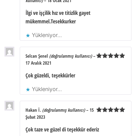
kullanıcı)
–
18 Ocak 2021
5 üzerinden
5
oy aldı
İlgi ve işçilik hız ve titizlik gayet
mükemmel.Tesekkurker
Yükleniyor...
Selcan Şenel
(doğrulanmış kullanıcı)
–
17 Aralık 2021
5 üzerinden
5
oy aldı
Çok güzeldi, teşekkürler
Yükleniyor...
Hakan İ.
(doğrulanmış kullanıcı)
–
15
Şubat 2023
5 üzerinden
5
oy aldı
Çok taze ve güzel di teşekkür ederiz