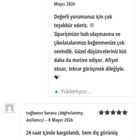
Mayıs 2026
Değerli yorumunuz için çok
teşekkür ederiz. 🌸
Siparişinizin hızlı ulaşmasına ve
çikolatalarımızı beğenmenize çok
sevindik. Güzel düşünceleriniz bizi
daha da motive ediyor. Afiyet
olsun, tekrar görüşmek dileğiyle.
💝
Yükleniyor...
tuğbanur karasu
(doğrulanmış
kullanıcı)
–
8 Mayıs 2026
5 üzerinden
5
oy aldı
24 saat içinde kargolandı, hem dış görünüş