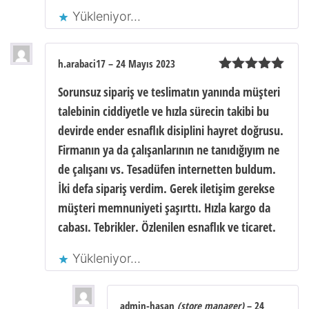
Yükleniyor...
h.arabaci17
–
24 Mayıs 2023
5 üzerinden
Sorunsuz sipariş ve teslimatın yanında müşteri
5
oy aldı
talebinin ciddiyetle ve hızla sürecin takibi bu
devirde ender esnaflık disiplini hayret doğrusu.
Firmanın ya da çalışanlarının ne tanıdığıyım ne
de çalışanı vs. Tesadüfen internetten buldum.
İki defa sipariş verdim. Gerek iletişim gerekse
müşteri memnuniyeti şaşırttı. Hızla kargo da
cabası. Tebrikler. Özlenilen esnaflık ve ticaret.
Yükleniyor...
admin-hasan
(store manager)
–
24