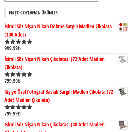
EN ÇOK OYLANAN ÜRÜNLER
İsimli Söz Nişan Nikah Dökme Sargılı Madlen Çikolata
(100 Adet)
999,99
₺
5 üzerinden
5.00
oy aldı
İsimli Söz Nişan Nikah Çikolatası (72 Adet Madlen
Çikolata)
799,99
₺
5 üzerinden
5.00
oy aldı
Kişiye Özel Fotoğraf Baskılı Sargılı Madlen Çikolata (72
Adet Madlen Çikolata)
799,99
₺
5 üzerinden
5.00
oy aldı
İsimli Söz Nişan Nikah Çikolatası (48 Adet Madlen