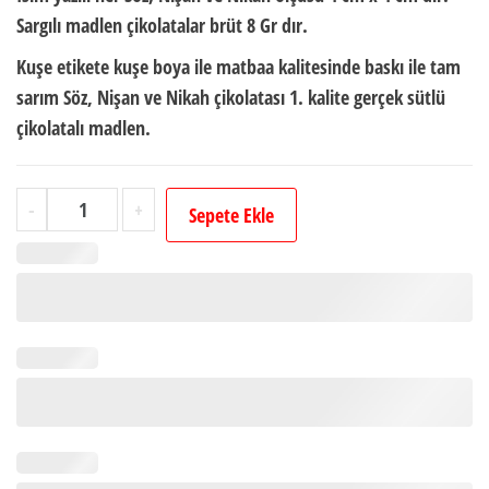
Sargılı madlen çikolatalar brüt
8 Gr
dır.
Kuşe etikete kuşe boya ile matbaa kalitesinde baskı ile tam
sarım Söz, Nişan ve Nikah çikolatası 1. kalite gerçek sütlü
çikolatalı madlen.
İsimli
-
+
Sepete Ekle
Söz
Nişan
Nikah
Çikolatası
(72
Adet
Madlen
Çikolata)
Altın