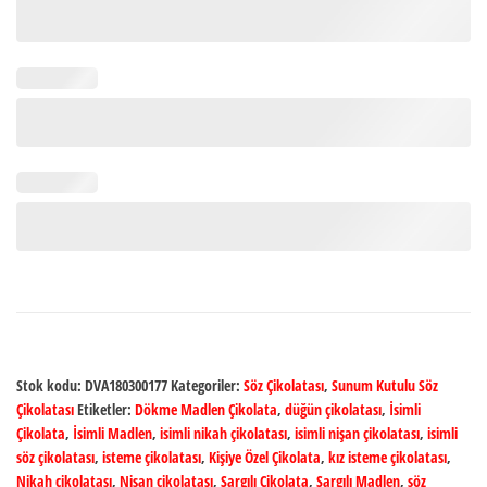
Kutu
adet
Stok kodu:
DVA180300177
Kategoriler:
Söz Çikolatası
,
Sunum Kutulu Söz
Çikolatası
Etiketler:
Dökme Madlen Çikolata
,
düğün çikolatası
,
İsimli
Çikolata
,
İsimli Madlen
,
isimli nikah çikolatası
,
isimli nişan çikolatası
,
isimli
söz çikolatası
,
isteme çikolatası
,
Kişiye Özel Çikolata
,
kız isteme çikolatası
,
Nikah çikolatası
,
Nişan çikolatası
,
Sargılı Çikolata
,
Sargılı Madlen
,
söz