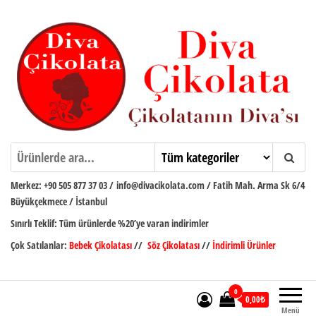
İçeriğe
atla
Diva Çikolata
Çikolatanın Divası
Merkez:
+90 505 877 37 03
/
info@divacikolata.com / Fatih Mah. Arma Sk 6/4
Büyükçekmece / İstanbul
Sınırlı Teklif:
Tüm ürünlerde %20’ye varan indirimler
Çok Satılanlar:
Bebek Çikolatası
//
Söz Çikolatası
//
İndirimli Ürünler
0
0,00₺
Menü