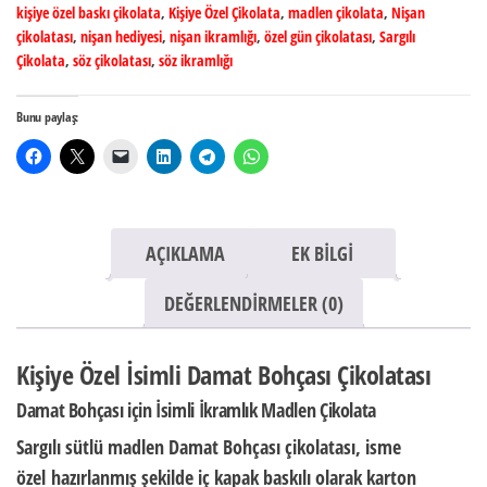
kişiye özel baskı çikolata
,
Kişiye Özel Çikolata
,
madlen çikolata
,
Nişan
çikolatası
,
nişan hediyesi
,
nişan ikramlığı
,
özel gün çikolatası
,
Sargılı
Çikolata
,
söz çikolatası
,
söz ikramlığı
Bunu paylaş:
AÇIKLAMA
EK BILGI
DEĞERLENDIRMELER (0)
Kişiye Özel İsimli Damat Bohçası Çikolatası
Damat Bohçası için İsimli İkramlık Madlen Çikolata
Sargılı sütlü madlen Damat Bohçası çikolatası,
isme
özel
hazırlanmış şekilde iç kapak baskılı olarak
karton