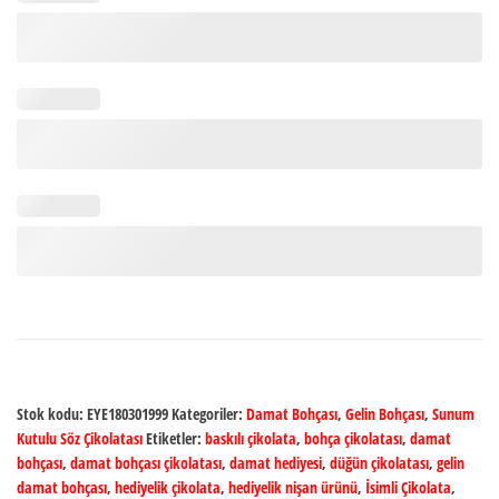
Madlen
Çikolata
adet
Stok kodu:
EYE180301999
Kategoriler:
Damat Bohçası
,
Gelin Bohçası
,
Sunum
Kutulu Söz Çikolatası
Etiketler:
baskılı çikolata
,
bohça çikolatası
,
damat
bohçası
,
damat bohçası çikolatası
,
damat hediyesi
,
düğün çikolatası
,
gelin
damat bohçası
,
hediyelik çikolata
,
hediyelik nişan ürünü
,
İsimli Çikolata
,