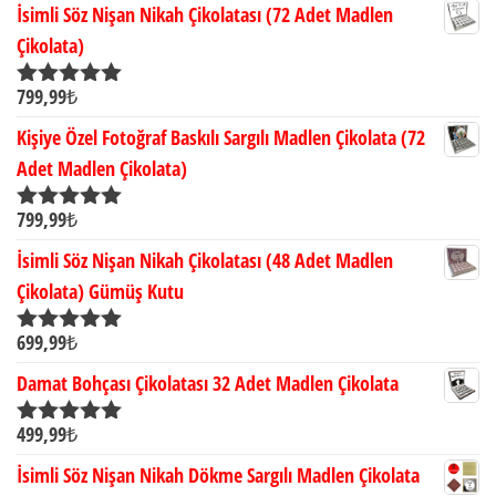
İsimli Söz Nişan Nikah Çikolatası (72 Adet Madlen
Çikolata)
799,99
₺
5 üzerinden
5.00
oy aldı
Kişiye Özel Fotoğraf Baskılı Sargılı Madlen Çikolata (72
Adet Madlen Çikolata)
799,99
₺
5 üzerinden
5.00
oy aldı
İsimli Söz Nişan Nikah Çikolatası (48 Adet Madlen
Çikolata) Gümüş Kutu
699,99
₺
5 üzerinden
5.00
oy aldı
Damat Bohçası Çikolatası 32 Adet Madlen Çikolata
499,99
₺
5 üzerinden
5.00
oy aldı
İsimli Söz Nişan Nikah Dökme Sargılı Madlen Çikolata