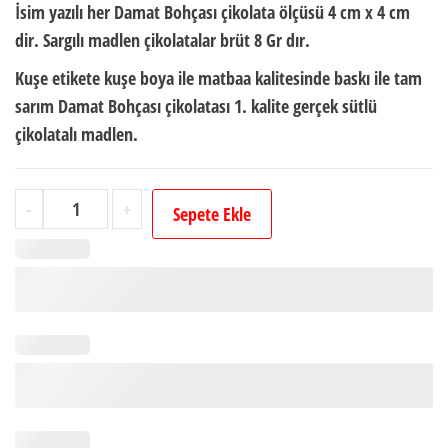
İsim yazılı her Damat Bohçası çikolata ölçüsü
4 cm x 4 cm
dir.
Sargılı madlen çikolatalar brüt
8 Gr
dır.
Kuşe etikete kuşe boya ile matbaa kalitesinde baskı ile tam
sarım Damat Bohçası çikolatası 1. kalite gerçek sütlü
çikolatalı madlen.
Kişiye
-
+
Sepete Ekle
Özel
İsimli
Damat
Bohçası
Çikolatası
-
72
Adet