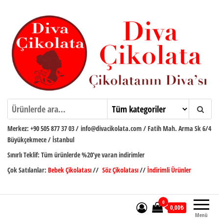
İçeriğe
atla
Diva Çikolata
Çikolatanın Divası
Merkez:
+90 505 877 37 03
/
info@divacikolata.com / Fatih Mah. Arma Sk 6/4
Büyükçekmece / İstanbul
Sınırlı Teklif:
Tüm ürünlerde %20’ye varan indirimler
Çok Satılanlar:
Bebek Çikolatası
//
Söz Çikolatası
//
İndirimli Ürünler
0
0,00₺
Menü