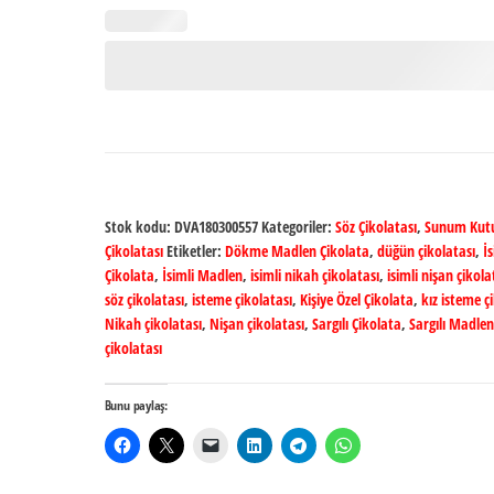
Stok kodu:
DVA180300557
Kategoriler:
Söz Çikolatası
,
Sunum Kutu
Çikolatası
Etiketler:
Dökme Madlen Çikolata
,
düğün çikolatası
,
İs
Çikolata
,
İsimli Madlen
,
isimli nikah çikolatası
,
isimli nişan çikola
söz çikolatası
,
isteme çikolatası
,
Kişiye Özel Çikolata
,
kız isteme ç
Nikah çikolatası
,
Nişan çikolatası
,
Sargılı Çikolata
,
Sargılı Madlen
çikolatası
Bunu paylaş: