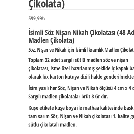
Çikolata)
599,99
₺
İsimli Söz Nişan Nikah Çikolatası (48 A
Madlen Çikolata)
Söz, Nişan ve Nikah için İsimli İkramlık Madlen Çikola
Toplam 32 adet sargılı sütlü madlen söz ve nişan
çikolatası,
isme özel
hazırlanmış şekilde iç kapak ba
olarak
lüx karton kutuya dizili halde
gönderilmekte
İsim yazılı her Söz, Nişan ve Nikah ölçüsü
4 cm x 4 
Sargılı madlen çikolatalar brüt
8 Gr
dır.
Kuşe etikete kuşe boya ile matbaa kalitesinde baskı
tam sarım Söz, Nişan ve Nikah çikolatası 1. kalite g
sütlü çikolatalı madlen.