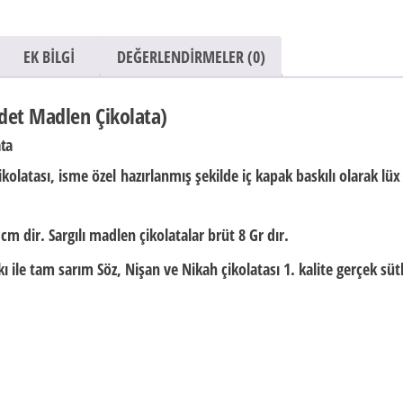
EK BILGI
DEĞERLENDIRMELER (0)
Adet Madlen Çikolata)
ata
ikolatası,
isme özel
hazırlanmış şekilde iç kapak baskılı olarak
lüx
 cm dir.
Sargılı madlen çikolatalar brüt
8 Gr
dır.
 ile tam sarım Söz, Nişan ve Nikah çikolatası 1. kalite gerçek süt