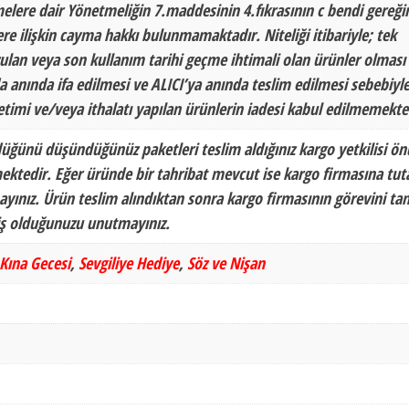
melere dair Yönetmeliğin 7.maddesinin 4.fıkrasının c bendi gereği
lere ilişkin cayma hakkı bulunmamaktadır. Niteliği itibariyle; tek
ozulan veya son kullanım tarihi geçme ihtimali olan ürünler olması
 anında ifa edilmesi ve ALICI’ya anında teslim edilmesi sebebiyle
etimi ve/veya ithalatı yapılan ürünlerin iadesi kabul edilmemekte
düğünü düşündüğünüz paketleri teslim aldığınız kargo yetkilisi ö
ektedir. Eğer üründe bir tahribat mevcut ise kargo firmasına tu
yınız. Ürün teslim alındıktan sonra kargo firmasının görevini ta
miş olduğunuzu unutmayınız.
Kına Gecesi
,
Sevgiliye Hediye
,
Söz ve Nişan