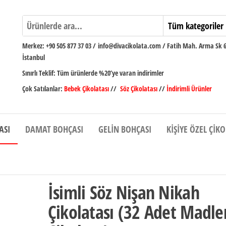
Merkez:
+90 505 877 37 03
/
info@divacikolata.com / Fatih Mah. Arma Sk 
İstanbul
Sınırlı Teklif:
Tüm ürünlerde %20’ye varan indirimler
Çok Satılanlar:
Bebek Çikolatası
//
Söz Çikolatası
//
İndirimli Ürünler
ASI
DAMAT BOHÇASI
GELIN BOHÇASI
KIŞIYE ÖZEL ÇIK
İsimli Söz Nişan Nikah
Çikolatası (32 Adet Madle