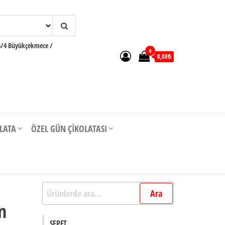
6/4 Büyükçekmece /
0
0,00₺
OLATA
ÖZEL GÜN ÇIKOLATASI
Ara:
Ara
n
SEPET