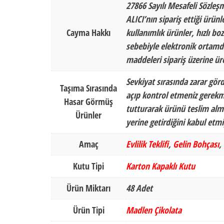
27866 Sayılı Mesafeli Sözleş
ALICI’nın sipariş ettiği ürün
Cayma Hakkı
kullanımlık ürünler, hızlı b
sebebiyle elektronik ortamda
maddeleri sipariş üzerine ür
Sevkiyat sırasında zarar gör
Taşıma Sırasında
açıp kontrol etmeniz gerekm
Hasar Görmüş
tutturarak ürünü teslim alma
Ürünler
yerine getirdiğini kabul et
Amaç
Evlilik Teklifi
,
Gelin Bohçası
,
Kutu Tipi
Karton Kapaklı Kutu
Ürün Miktarı
48 Adet
Ürün Tipi
Madlen Çikolata