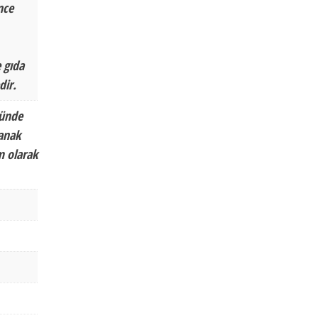
nce
 gıda
dir.
nünde
tanak
m olarak