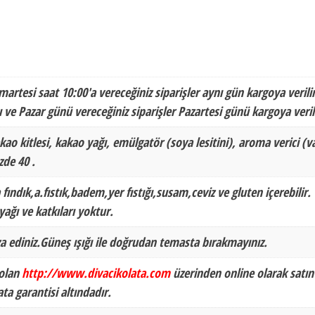
martesi saat 10:00'a vereceğiniz siparişler aynı gün kargoya verilir
 ve Pazar günü vereceğiniz siparişler Pazartesi günü kargoya veril
kao kitlesi, kakao yağı, emülgatör (soya lesitini), aroma verici (va
de 40 .
 fındık,a.fıstık,badem,yer fıstığı,susam,ceviz ve gluten içerebilir.
ağı ve katkıları yoktur.
a ediniz.Güneş ışığı ile doğrudan temasta bırakmayınız.
 olan
http://www.divacikolata.com
üzerinden online olarak satın
ata garantisi altındadır.