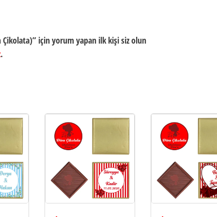
Çikolata)” için yorum yapan ilk kişi siz olun
z
.