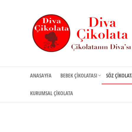
İçeriğe
atla
Diva
Çikolatanın
Divası
Çikolata
ANASAYFA
BEBEK ÇIKOLATASI
SÖZ ÇIKOLAT
KURUMSAL ÇIKOLATA