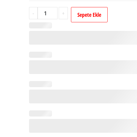
İsimli
-
+
Sepete Ekle
Söz
Nişan
Nikah
Çikolatası
(32
Adet
Madlen
Çikolata)
adet