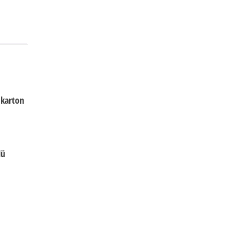
 karton
lü