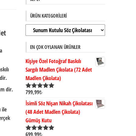
ÜRÜN KATEGORILERI
det
EN ÇOK OYLANAN ÜRÜNLER
ta
Kişiye Özel Fotoğraf Baskılı
skılı
Sargılı Madlen Çikolata (72 Adet
dir.
Madlen Çikolata)
cm dir.
799,99
₺
5 üzerinden
5.00
oy aldı
İsimli Söz Nişan Nikah Çikolatası
 ile
(48 Adet Madlen Çikolata)
erçek
Gümüş Kutu
699,99
₺
5 üzerinden