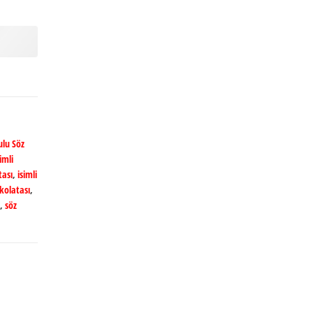
lu Söz
imli
tası
,
isimli
ikolatası
,
,
söz