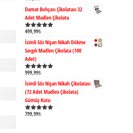
5.00
oy aldı
Damat Bohçası Çikolatası 32
Adet Madlen Çikolata
499,99
₺
5 üzerinden
5.00
oy aldı
İsimli Söz Nişan Nikah Dökme
Sargılı Madlen Çikolata (100
Adet)
999,99
₺
5 üzerinden
5.00
oy aldı
İsimli Söz Nişan Nikah Çikolatası
(72 Adet Madlen Çikolata)
Gümüş Kutu
799,99
₺
5 üzerinden
5.00
oy aldı