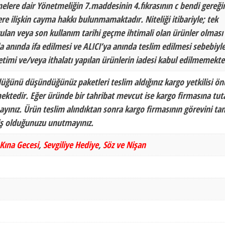
melere dair Yönetmeliğin 7.maddesinin 4.fıkrasının c bendi gereği
lere ilişkin cayma hakkı bulunmamaktadır. Niteliği itibariyle; tek
ozulan veya son kullanım tarihi geçme ihtimali olan ürünler olması
 anında ifa edilmesi ve ALICI’ya anında teslim edilmesi sebebiyle
etimi ve/veya ithalatı yapılan ürünlerin iadesi kabul edilmemekte
düğünü düşündüğünüz paketleri teslim aldığınız kargo yetkilisi ö
ektedir. Eğer üründe bir tahribat mevcut ise kargo firmasına tu
yınız. Ürün teslim alındıktan sonra kargo firmasının görevini ta
miş olduğunuzu unutmayınız.
Kına Gecesi
,
Sevgiliye Hediye
,
Söz ve Nişan