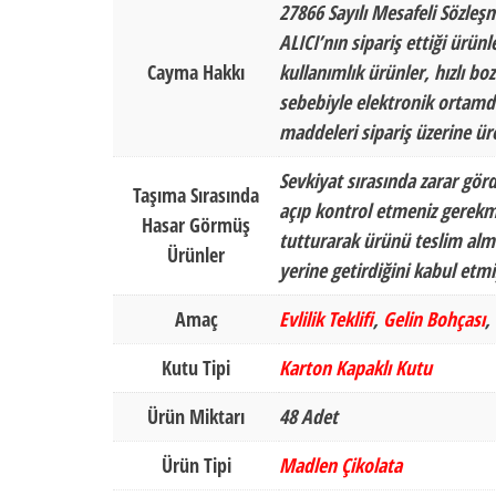
27866 Sayılı Mesafeli Sözleş
ALICI’nın sipariş ettiği ürün
Cayma Hakkı
kullanımlık ürünler, hızlı b
sebebiyle elektronik ortamda
maddeleri sipariş üzerine ür
Sevkiyat sırasında zarar gör
Taşıma Sırasında
açıp kontrol etmeniz gerekm
Hasar Görmüş
tutturarak ürünü teslim alma
Ürünler
yerine getirdiğini kabul et
Amaç
Evlilik Teklifi
,
Gelin Bohçası
,
Kutu Tipi
Karton Kapaklı Kutu
Ürün Miktarı
48 Adet
Ürün Tipi
Madlen Çikolata