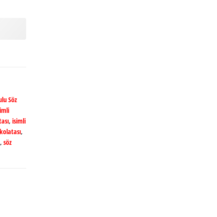
lu Söz
imli
tası
,
isimli
ikolatası
,
,
söz