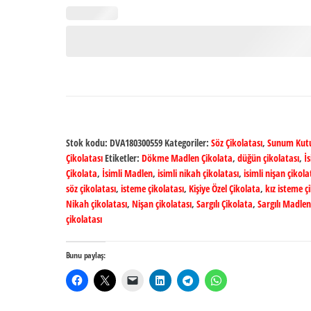
Stok kodu:
DVA180300559
Kategoriler:
Söz Çikolatası
,
Sunum Kutu
Çikolatası
Etiketler:
Dökme Madlen Çikolata
,
düğün çikolatası
,
İs
Çikolata
,
İsimli Madlen
,
isimli nikah çikolatası
,
isimli nişan çikola
söz çikolatası
,
isteme çikolatası
,
Kişiye Özel Çikolata
,
kız isteme ç
Nikah çikolatası
,
Nişan çikolatası
,
Sargılı Çikolata
,
Sargılı Madlen
çikolatası
Bunu paylaş: