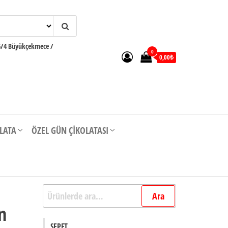
6/4 Büyükçekmece /
0
0,00₺
OLATA
ÖZEL GÜN ÇIKOLATASI
Ara:
Ara
n
SEPET