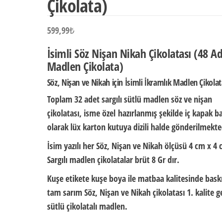
Çikolata)
599,99
₺
İsimli Söz Nişan Nikah Çikolatası (48 A
Madlen Çikolata)
Söz, Nişan ve Nikah için İsimli İkramlık Madlen Çikola
Toplam 32 adet sargılı sütlü madlen söz ve nişan
çikolatası,
isme özel
hazırlanmış şekilde iç kapak ba
olarak
lüx karton kutuya dizili halde
gönderilmekte
İsim yazılı her Söz, Nişan ve Nikah ölçüsü
4 cm x 4 
Sargılı madlen çikolatalar brüt
8 Gr
dır.
Kuşe etikete kuşe boya ile matbaa kalitesinde baskı
tam sarım Söz, Nişan ve Nikah çikolatası 1. kalite g
sütlü çikolatalı madlen.