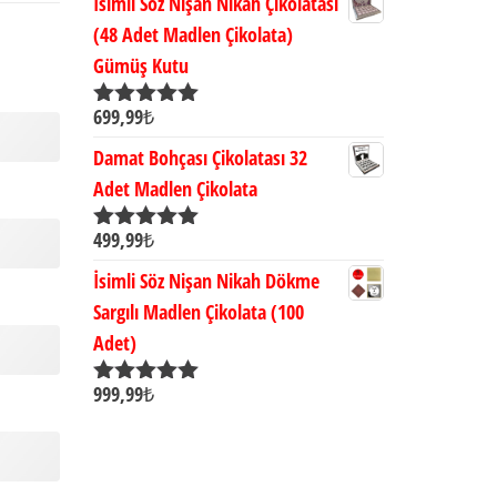
İsimli Söz Nişan Nikah Çikolatası
(48 Adet Madlen Çikolata)
Gümüş Kutu
699,99
₺
5 üzerinden
5.00
oy aldı
Damat Bohçası Çikolatası 32
Adet Madlen Çikolata
499,99
₺
5 üzerinden
5.00
oy aldı
İsimli Söz Nişan Nikah Dökme
Sargılı Madlen Çikolata (100
Adet)
999,99
₺
5 üzerinden
5.00
oy aldı