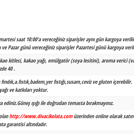
martesi saat 10:00'a vereceğiniz siparişler aynı gün kargoya verilir
 ve Pazar günü vereceğiniz siparişler Pazartesi günü kargoya veril
kao kitlesi, kakao yağı, emülgatör (soya lesitini), aroma verici (va
de 40 .
 fındık,a.fıstık,badem,yer fıstığı,susam,ceviz ve gluten içerebilir.
ağı ve katkıları yoktur.
a ediniz.Güneş ışığı ile doğrudan temasta bırakmayınız.
 olan
http://www.divacikolata.com
üzerinden online olarak satın
ata garantisi altındadır.