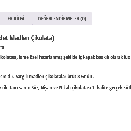
EK BILGI
DEĞERLENDIRMELER (0)
Adet Madlen Çikolata)
ata
ikolatası,
isme özel
hazırlanmış şekilde iç kapak baskılı olarak
lüx
 cm dir.
Sargılı madlen çikolatalar brüt
8 Gr
dır.
 ile tam sarım Söz, Nişan ve Nikah çikolatası 1. kalite gerçek süt