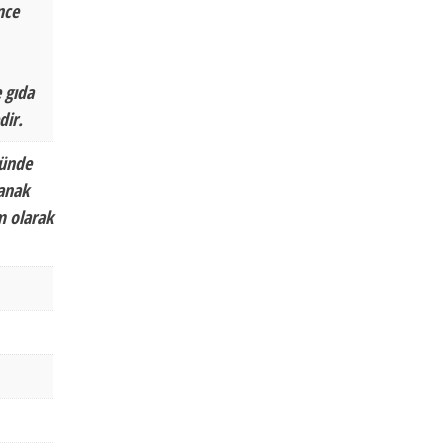
nce
 gıda
dir.
nünde
tanak
m olarak