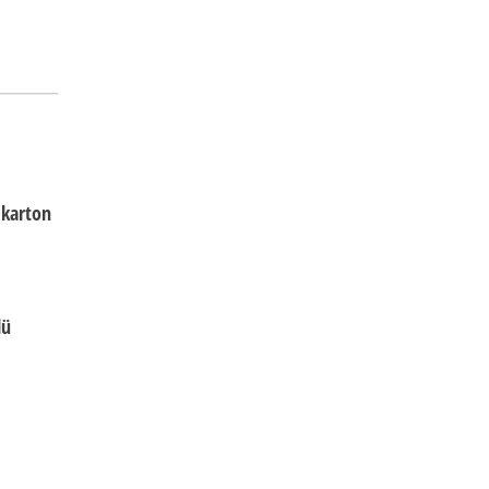
 karton
lü