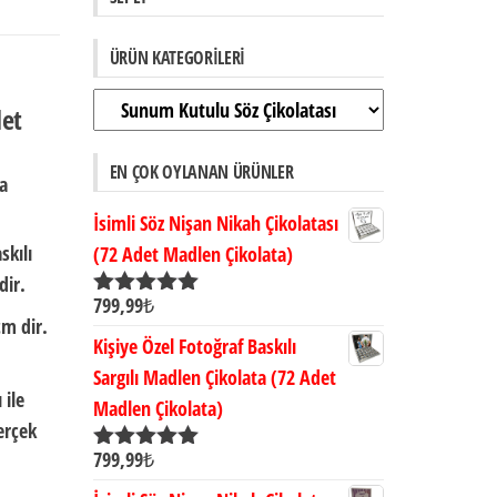
ÜRÜN KATEGORILERI
det
EN ÇOK OYLANAN ÜRÜNLER
ta
İsimli Söz Nişan Nikah Çikolatası
skılı
(72 Adet Madlen Çikolata)
dir.
799,99
₺
5 üzerinden
cm dir.
5.00
oy aldı
Kişiye Özel Fotoğraf Baskılı
Sargılı Madlen Çikolata (72 Adet
 ile
Madlen Çikolata)
erçek
799,99
₺
5 üzerinden
5.00
oy aldı