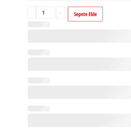
İsimli
-
+
Sepete Ekle
Söz
Nişan
Nikah
Çikolatası
(32
Adet
Madlen
Çikolata)
adet