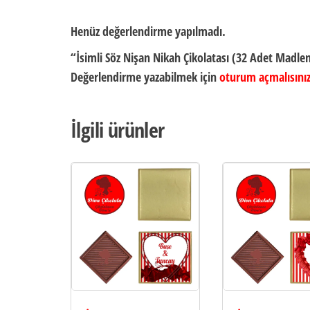
Henüz değerlendirme yapılmadı.
“İsimli Söz Nişan Nikah Çikolatası (32 Adet Madlen 
Değerlendirme yazabilmek için
oturum açmalısını
İlgili ürünler