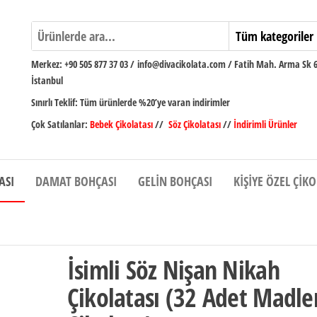
Merkez:
+90 505 877 37 03
/
info@divacikolata.com / Fatih Mah. Arma Sk 
İstanbul
Sınırlı Teklif:
Tüm ürünlerde %20’ye varan indirimler
Çok Satılanlar:
Bebek Çikolatası
//
Söz Çikolatası
//
İndirimli Ürünler
ASI
DAMAT BOHÇASI
GELIN BOHÇASI
KIŞIYE ÖZEL ÇIK
İsimli Söz Nişan Nikah
Çikolatası (32 Adet Madle