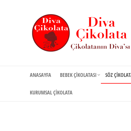
İçeriğe
atla
Diva
Çikolatanın
Divası
Çikolata
ANASAYFA
BEBEK ÇIKOLATASI
SÖZ ÇIKOLAT
KURUMSAL ÇIKOLATA