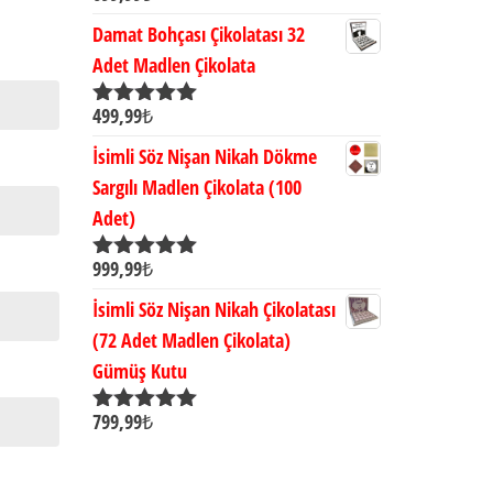
5.00
oy aldı
Damat Bohçası Çikolatası 32
Adet Madlen Çikolata
499,99
₺
5 üzerinden
5.00
oy aldı
İsimli Söz Nişan Nikah Dökme
Sargılı Madlen Çikolata (100
Adet)
999,99
₺
5 üzerinden
5.00
oy aldı
İsimli Söz Nişan Nikah Çikolatası
(72 Adet Madlen Çikolata)
Gümüş Kutu
799,99
₺
5 üzerinden
5.00
oy aldı