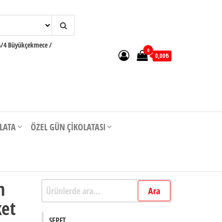
6/4 Büyükçekmece /
0
0,00₺
OLATA
ÖZEL GÜN ÇIKOLATASI
n
Ara:
Ara
ket
SEPET