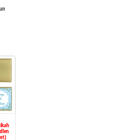
lun
Nikah
dlen
et)