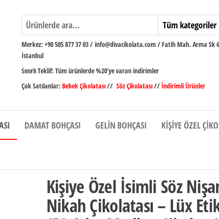
Merkez:
+90 505 877 37 03
/
info@divacikolata.com / Fatih Mah. Arma Sk 
İstanbul
Sınırlı Teklif:
Tüm ürünlerde %20’ye varan indirimler
Çok Satılanlar:
Bebek Çikolatası
//
Söz Çikolatası
//
İndirimli Ürünler
ASI
DAMAT BOHÇASI
GELIN BOHÇASI
KIŞIYE ÖZEL ÇIK
Kişiye Özel İsimli Söz Nişa
Nikah Çikolatası – Lüx Eti