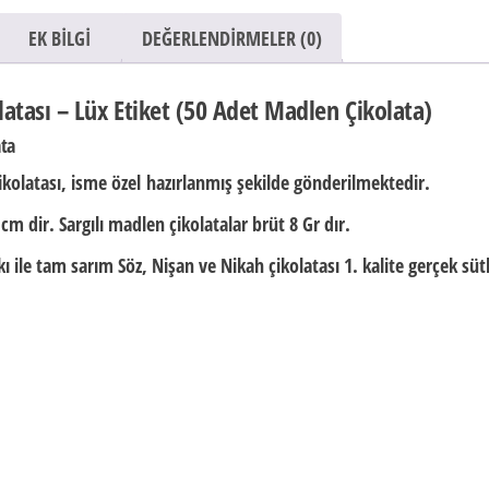
EK BILGI
DEĞERLENDIRMELER (0)
latası – Lüx Etiket (50 Adet Madlen Çikolata)
ata
ikolatası,
isme özel
hazırlanmış şekilde gönderilmektedir.
 cm dir.
Sargılı madlen çikolatalar brüt
8 Gr
dır.
 ile tam sarım Söz, Nişan ve Nikah çikolatası 1. kalite gerçek süt