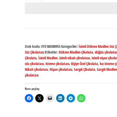
Stok kodu:
EYE180300955
Kategoriler:
İsimli Dökme Madlen Söz Çi
Söz Çikolatası
Etiketler:
Dökme Madlen Çikolata
,
düğün çikolatas
Çikolata
,
İsimli Madlen
,
isimli nikah çikolatası
,
isimli nişan çikola
söz çikolatası
,
isteme çikolatası
,
Kişiye Özel Çikolata
,
kız isteme ç
Nikah çikolatası
,
Nişan çikolatası
,
Sargılı Çikolata
,
Sargılı Madlen
çikolatası
Bunu paylaş: