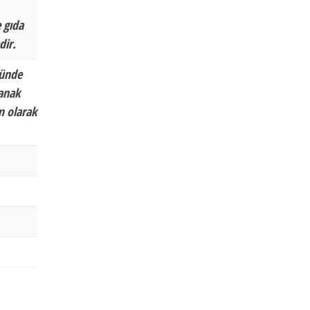
 gıda
dir.
nünde
tanak
m olarak