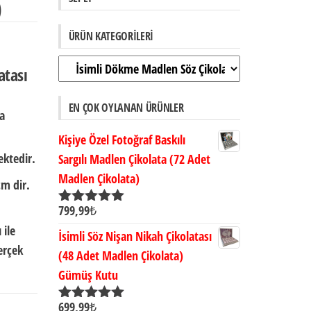
)
ÜRÜN KATEGORILERI
atası
EN ÇOK OYLANAN ÜRÜNLER
ta
Kişiye Özel Fotoğraf Baskılı
ktedir.
Sargılı Madlen Çikolata (72 Adet
Madlen Çikolata)
cm dir.
799,99
₺
5 üzerinden
5.00
oy aldı
 ile
İsimli Söz Nişan Nikah Çikolatası
erçek
(48 Adet Madlen Çikolata)
Gümüş Kutu
699,99
₺
5 üzerinden