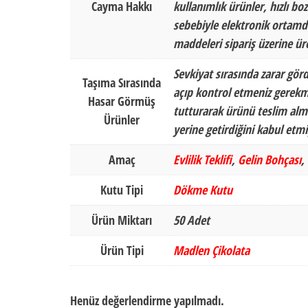
Cayma Hakkı
kullanımlık ürünler, hızlı b
sebebiyle elektronik ortamda
maddeleri sipariş üzerine ür
Sevkiyat sırasında zarar gör
Taşıma Sırasında
açıp kontrol etmeniz gerekm
Hasar Görmüş
tutturarak ürünü teslim alma
Ürünler
yerine getirdiğini kabul et
Amaç
Evlilik Teklifi
,
Gelin Bohçası
,
Kutu Tipi
Dökme Kutu
Ürün Miktarı
50 Adet
Ürün Tipi
Madlen Çikolata
Henüz değerlendirme yapılmadı.