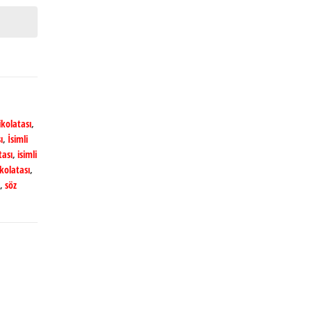
kolatası
,
ı
,
İsimli
tası
,
isimli
ikolatası
,
,
söz