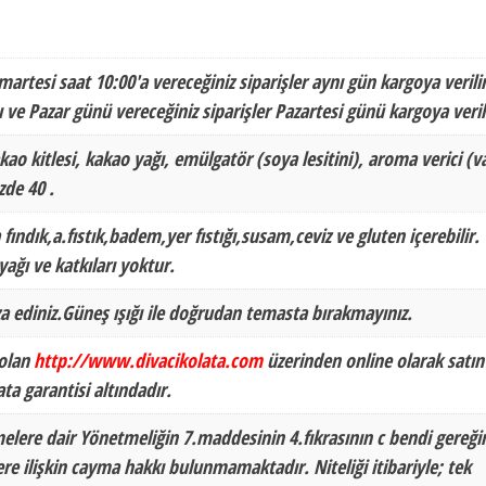
martesi saat 10:00'a vereceğiniz siparişler aynı gün kargoya verilir
 ve Pazar günü vereceğiniz siparişler Pazartesi günü kargoya veril
kao kitlesi, kakao yağı, emülgatör (soya lesitini), aroma verici (va
de 40 .
 fındık,a.fıstık,badem,yer fıstığı,susam,ceviz ve gluten içerebilir.
ağı ve katkıları yoktur.
a ediniz.Güneş ışığı ile doğrudan temasta bırakmayınız.
 olan
http://www.divacikolata.com
üzerinden online olarak satın
ata garantisi altındadır.
melere dair Yönetmeliğin 7.maddesinin 4.fıkrasının c bendi gereği
lere ilişkin cayma hakkı bulunmamaktadır. Niteliği itibariyle; tek