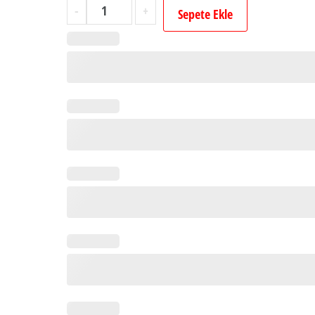
Kişiye
-
+
Sepete Ekle
Özel
İsimli
Söz
Nişan
Nikah
Çikolatası
-
Lüx
Etiket
(50
Adet
Madlen
Çikolata)
adet