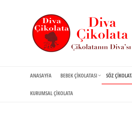
İçeriğe
atla
Diva
Çikolatanın
Divası
Çikolata
ANASAYFA
BEBEK ÇIKOLATASI
SÖZ ÇIKOLAT
KURUMSAL ÇIKOLATA