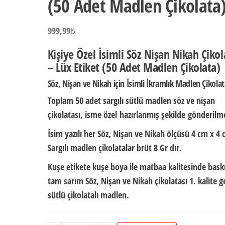
(50 Adet Madlen Çikolata
999,99
₺
Kişiye Özel İsimli Söz Nişan Nikah Çikol
– Lüx Etiket (50 Adet Madlen Çikolata)
Söz, Nişan ve Nikah için İsimli İkramlık Madlen Çikola
Toplam 50 adet sargılı sütlü madlen söz ve nişan
çikolatası,
isme özel
hazırlanmış şekilde
gönderilme
İsim yazılı her Söz, Nişan ve Nikah ölçüsü
4 cm x 4 
Sargılı madlen çikolatalar brüt
8 Gr
dır.
Kuşe etikete kuşe boya ile matbaa kalitesinde baskı
tam sarım Söz, Nişan ve Nikah çikolatası 1. kalite g
sütlü çikolatalı madlen.