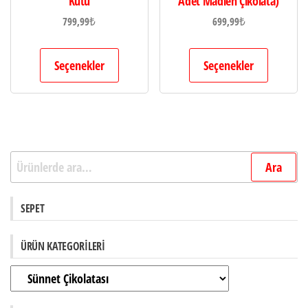
Kutu
Adet Madlen Çikolata)
799,99
₺
699,99
₺
Seçenekler
Seçenekler
Ara:
Ara
SEPET
ÜRÜN KATEGORILERI