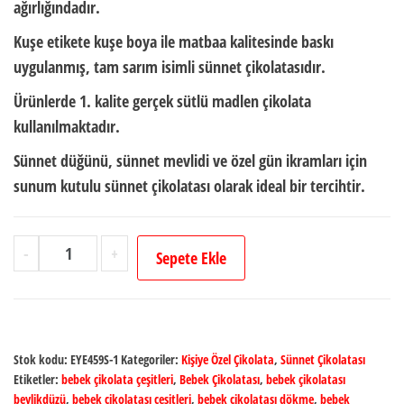
ağırlığındadır.
Kuşe etikete kuşe boya ile
matbaa kalitesinde baskı
uygulanmış, tam sarım
isimli sünnet çikolatası
dır.
Ürünlerde
1. kalite gerçek sütlü madlen çikolata
kullanılmaktadır.
Sünnet düğünü, sünnet mevlidi ve özel gün ikramları için
sunum kutulu sünnet çikolatası
olarak ideal bir tercihtir.
Kişiye
-
+
Sepete Ekle
Özel
İsimli
Sünnet
Töreni
Stok kodu:
EYE459S-1
Kategoriler:
Kişiye Özel Çikolata
,
Sünnet Çikolatası
Çikolatası
Etiketler:
bebek çikolata çeşitleri
,
Bebek Çikolatası
,
bebek çikolatası
-
beylikdüzü
,
bebek çikolatası çeşitleri
,
bebek çikolatası dökme
,
bebek