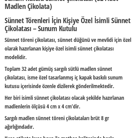
Madlen Çikolata)
Sünnet Törenleri İçin Kişiye Özel İsimli Sünnet
Çikolatası – Sunum Kutulu
Sünnet töreni çikolatası
, sünnet düğünü ve mevlidi için özel
olarak hazırlanan
kişiye özel isimli sünnet çikolatası
modelidir.
Toplam
32 adet
gümüş sargılı sütlü madlen
sünnet
çikolatası
, isme özel tasarlanmış
iç kapak baskılı sunum
kutusu
içerisinde özenle dizilerek gönderilmektedir.
Her biri
isimli sünnet çikolatası
olacak şekilde hazırlanan
madlenlerin ölçüsü
4 cm x 4 cm
’dir.
Sargılı madlen
sünnet töreni çikolataları
brüt
8 gr
ağırlığındadır.