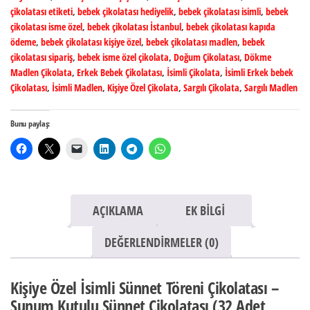
çikolatası etiketi
,
bebek çikolatası hediyelik
,
bebek çikolatası isimli
,
bebek
Sunum
çikolatası isme özel
,
bebek çikolatası İstanbul
,
bebek çikolatası kapıda
Kutulu
ödeme
,
bebek çikolatası kişiye özel
,
bebek çikolatası madlen
,
bebek
Sünnet
çikolatası sipariş
,
bebek isme özel çikolata
,
Doğum Çikolatası
,
Dökme
Çikolatası
Madlen Çikolata
,
Erkek Bebek Çikolatası
,
İsimli Çikolata
,
İsimli Erkek bebek
Çikolatası
,
İsimli Madlen
,
Kişiye Özel Çikolata
,
Sargılı Çikolata
,
Sargılı Madlen
(32
Adet
Bunu paylaş:
Madlen
Çikolata)
adet
AÇIKLAMA
EK BILGI
DEĞERLENDIRMELER (0)
Kişiye Özel İsimli Sünnet Töreni Çikolatası –
Sunum Kutulu Sünnet Çikolatası (32 Adet