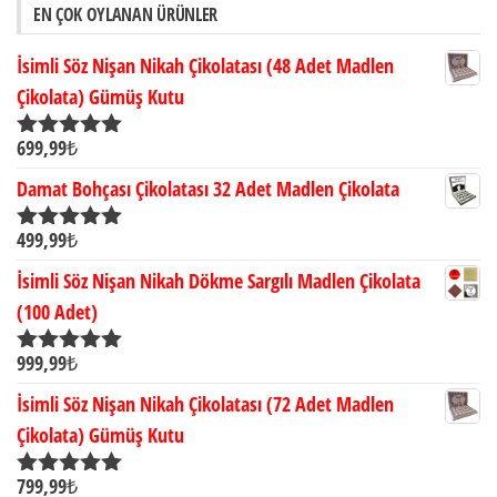
EN ÇOK OYLANAN ÜRÜNLER
İsimli Söz Nişan Nikah Çikolatası (48 Adet Madlen
Çikolata) Gümüş Kutu
699,99
₺
5 üzerinden
5.00
oy aldı
Damat Bohçası Çikolatası 32 Adet Madlen Çikolata
499,99
₺
5 üzerinden
5.00
oy aldı
İsimli Söz Nişan Nikah Dökme Sargılı Madlen Çikolata
(100 Adet)
999,99
₺
5 üzerinden
5.00
oy aldı
İsimli Söz Nişan Nikah Çikolatası (72 Adet Madlen
Çikolata) Gümüş Kutu
799,99
₺
5 üzerinden