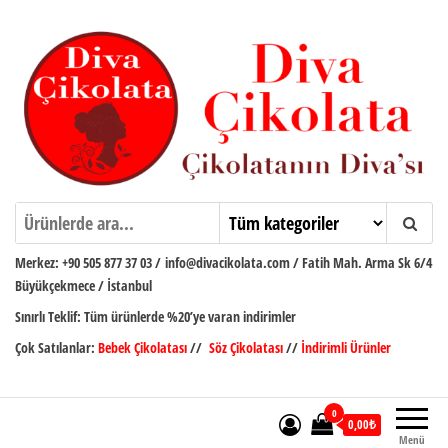
İçeriğe
atla
Diva Çikolata
Çikolatanın Divası
Merkez:
+90 505 877 37 03
/
info@divacikolata.com / Fatih Mah. Arma Sk 6/4
Büyükçekmece / İstanbul
Sınırlı Teklif:
Tüm ürünlerde %20’ye varan indirimler
Çok Satılanlar:
Bebek Çikolatası
//
Söz Çikolatası
//
İndirimli Ürünler
0
0,00₺
Menü