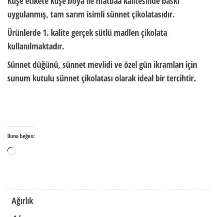
Kuşe etikete kuşe boya ile
matbaa kalitesinde baskı
uygulanmış, tam sarım
isimli sünnet çikolatası
dır.
Ürünlerde
1. kalite gerçek sütlü madlen çikolata
kullanılmaktadır.
Sünnet düğünü, sünnet mevlidi ve özel gün ikramları için
sunum kutulu sünnet çikolatası
olarak ideal bir tercihtir.
Bunu beğen:
Yükleniyor...
Ağırlık