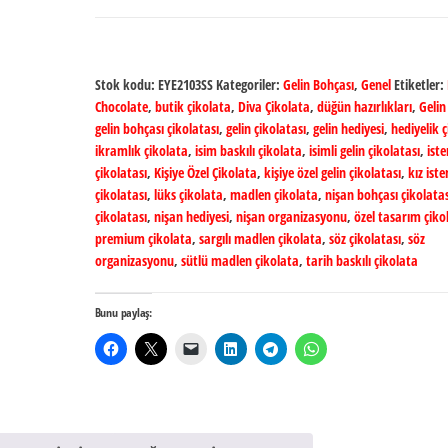
Stok kodu:
EYE2103SS
Kategoriler:
Gelin Bohçası
,
Genel
Etiketler:
Chocolate
,
butik çikolata
,
Diva Çikolata
,
düğün hazırlıkları
,
Gelin
gelin bohçası çikolatası
,
gelin çikolatası
,
gelin hediyesi
,
hediyelik 
ikramlık çikolata
,
isim baskılı çikolata
,
isimli gelin çikolatası
,
ist
çikolatası
,
Kişiye Özel Çikolata
,
kişiye özel gelin çikolatası
,
kız ist
çikolatası
,
lüks çikolata
,
madlen çikolata
,
nişan bohçası çikolatas
çikolatası
,
nişan hediyesi
,
nişan organizasyonu
,
özel tasarım çiko
premium çikolata
,
sargılı madlen çikolata
,
söz çikolatası
,
söz
organizasyonu
,
sütlü madlen çikolata
,
tarih baskılı çikolata
Bunu paylaş: