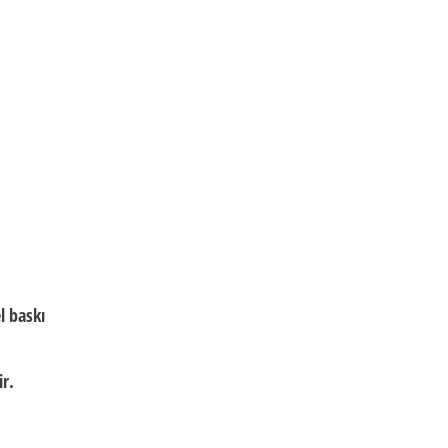
l baskı
ir.