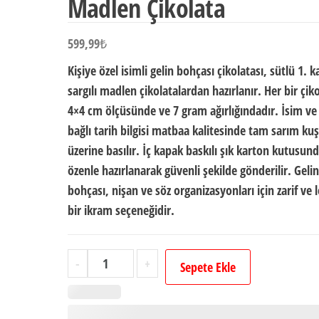
Madlen Çikolata
599,99
₺
Kişiye özel isimli gelin bohçası çikolatası, sütlü 1. ka
sargılı madlen çikolatalardan hazırlanır. Her bir çik
4×4 cm ölçüsünde ve 7 gram ağırlığındadır. İsim ve
bağlı tarih bilgisi matbaa kalitesinde tam sarım kuş
üzerine basılır. İç kapak baskılı şık karton kutusun
özenle hazırlanarak güvenli şekilde gönderilir. Gelin
bohçası, nişan ve söz organizasyonları için zarif ve l
bir ikram seçeneğidir.
Kişiye
-
+
Sepete Ekle
Özel
İsimli
Gelin