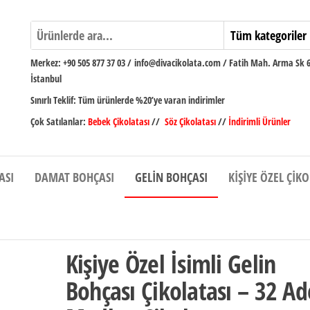
Merkez:
+90 505 877 37 03
/
info@divacikolata.com / Fatih Mah. Arma Sk 
İstanbul
Sınırlı Teklif:
Tüm ürünlerde %20’ye varan indirimler
Çok Satılanlar:
Bebek Çikolatası
//
Söz Çikolatası
//
İndirimli Ürünler
ASI
DAMAT BOHÇASI
GELIN BOHÇASI
KIŞIYE ÖZEL ÇIK
Kişiye Özel İsimli Gelin
Bohçası Çikolatası – 32 Ad