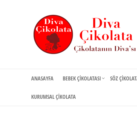
İçeriğe
atla
Diva
Çikolatanın
Divası
Çikolata
ANASAYFA
BEBEK ÇIKOLATASI
SÖZ ÇIKOLAT
KURUMSAL ÇIKOLATA