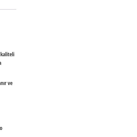
kaliteli
a
anır ve
ao