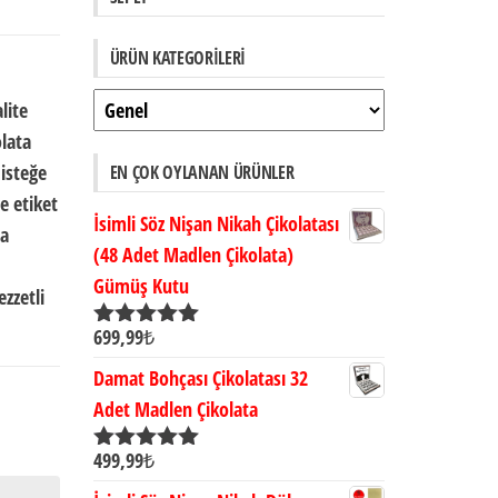
ÜRÜN KATEGORILERI
lite
olata
 isteğe
EN ÇOK OYLANAN ÜRÜNLER
e etiket
İsimli Söz Nişan Nikah Çikolatası
da
(48 Adet Madlen Çikolata)
Gümüş Kutu
ezzetli
699,99
₺
5 üzerinden
5.00
oy aldı
Damat Bohçası Çikolatası 32
Adet Madlen Çikolata
499,99
₺
5 üzerinden
5.00
oy aldı