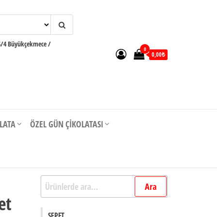
6/4 Büyükçekmece /
0
0,00₺
OLATA
ÖZEL GÜN ÇIKOLATASI
Ara:
Ara
et
SEPET