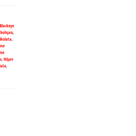
Blackeye
 bohçası
,
çikolata
,
eme
eme
ı
,
Nişan
lata
,