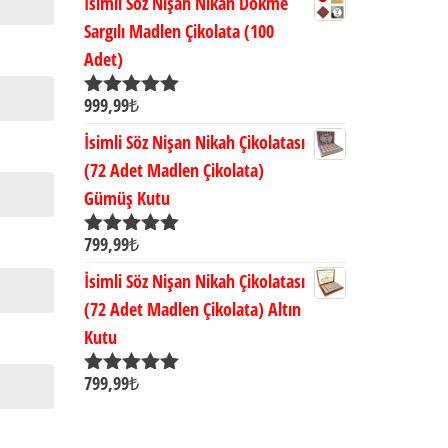
İsimli Söz Nişan Nikah Dökme
Sargılı Madlen Çikolata (100
Adet)
999,99
₺
5 üzerinden
5.00
oy aldı
İsimli Söz Nişan Nikah Çikolatası
(72 Adet Madlen Çikolata)
Gümüş Kutu
799,99
₺
5 üzerinden
5.00
oy aldı
İsimli Söz Nişan Nikah Çikolatası
(72 Adet Madlen Çikolata) Altın
Kutu
799,99
₺
5 üzerinden
5.00
oy aldı