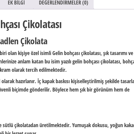
EK BILGI
DEĞERLENDIRMELER (0)
ohçası Çikolatası
Madlen Çikolata
iri olan kişiye özel isimli Gelin bohçası çikolatası, şık tasarımı ve 
lerinize anlam katan bu isim yazılı gelin bohçası çikolatası, bohç
ikram olarak tercih edilmektedir.
larak hazırlanır. İç kapak baskısı kişiselleştirilmiş şekilde tasarl
 güvenli biçimde gönderilir. Böylece hem şık bir görünüm hem de
te sütlü çikolatadan üretilmektedir. Yumuşak dokusu, yoğun kak
li bir lezzet sunar.