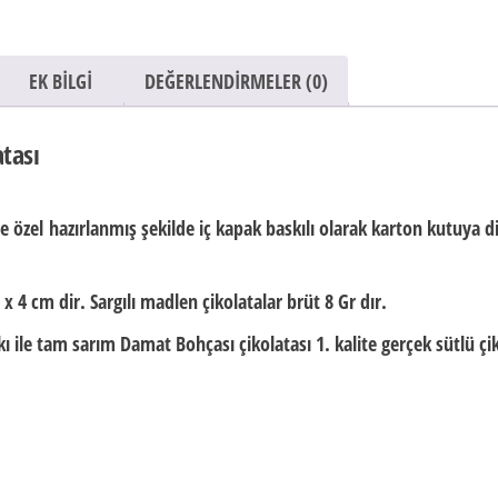
EK BILGI
DEĞERLENDIRMELER (0)
tası
e özel
hazırlanmış şekilde iç kapak baskılı olarak
karton kutuya diz
 x 4 cm dir.
Sargılı madlen çikolatalar brüt
8 Gr
dır.
 ile tam sarım Damat Bohçası çikolatası 1. kalite gerçek sütlü çik