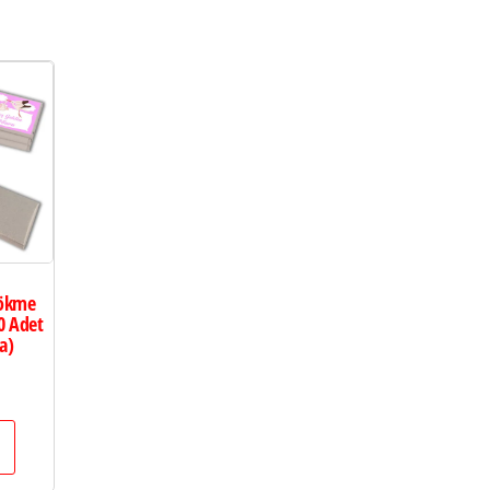
Dökme
0 Adet
a)