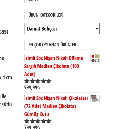
ÜRÜN KATEGORILERI
tası
EN ÇOK OYLANAN ÜRÜNLER
e
İsimli Söz Nişan Nikah Dökme
on
Sargılı Madlen Çikolata (100
Adet)
x 4 cm
999,99
₺
5 üzerinden
5.00
oy aldı
 ile
İsimli Söz Nişan Nikah Çikolatası
 sütlü
(72 Adet Madlen Çikolata)
Gümüş Kutu
799,99
₺
5 üzerinden