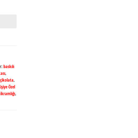
er:
baskılı
ası
,
 çikolata
,
işiye Özel
 ikramlığı
,