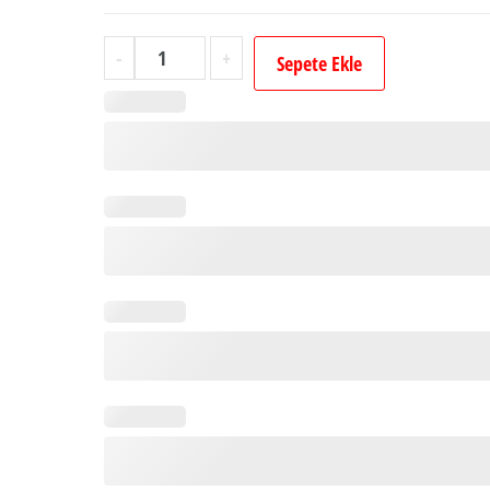
Kişiye
-
+
Sepete Ekle
Özel
İsimli
Damat
Bohçası
Çikolatası
-
32
Adet
Madlen
Çikolata
adet