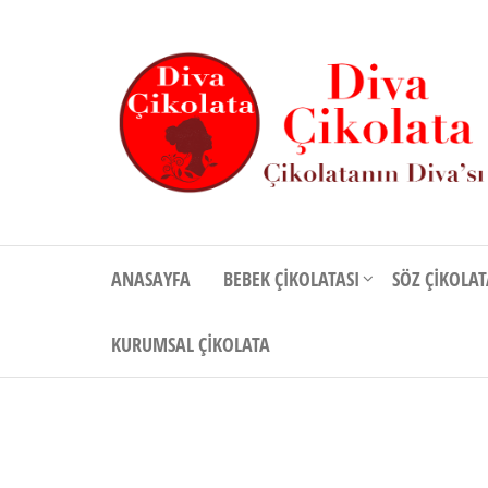
İçeriğe
atla
Diva
Çikolatanın
Divası
Çikolata
ANASAYFA
BEBEK ÇIKOLATASI
SÖZ ÇIKOLAT
KURUMSAL ÇIKOLATA