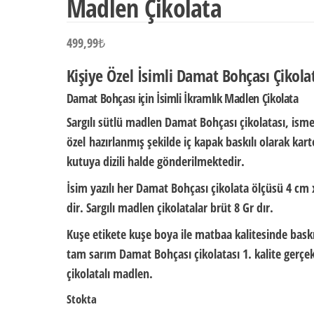
Madlen Çikolata
499,99
₺
Kişiye Özel İsimli Damat Bohçası Çikola
Damat Bohçası için İsimli İkramlık Madlen Çikolata
Sargılı sütlü madlen Damat Bohçası çikolatası,
ism
özel
hazırlanmış şekilde iç kapak baskılı olarak
kart
kutuya dizili halde
gönderilmektedir.
İsim yazılı her Damat Bohçası çikolata ölçüsü
4 cm 
dir.
Sargılı madlen çikolatalar brüt
8 Gr
dır.
Kuşe etikete kuşe boya ile matbaa kalitesinde baskı
tam sarım Damat Bohçası çikolatası 1. kalite gerçek
çikolatalı madlen.
Stokta