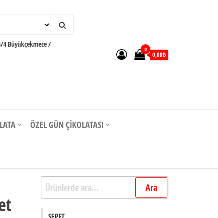
6/4 Büyükçekmece /
0
0,00₺
OLATA
ÖZEL GÜN ÇIKOLATASI
Ara:
Ara
et
SEPET