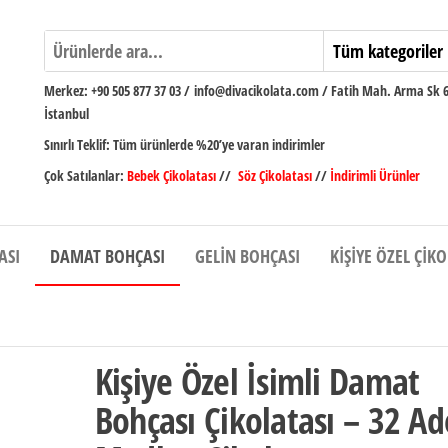
Merkez:
+90 505 877 37 03
/
info@divacikolata.com / Fatih Mah. Arma Sk 
İstanbul
Sınırlı Teklif:
Tüm ürünlerde %20’ye varan indirimler
Çok Satılanlar:
Bebek Çikolatası
//
Söz Çikolatası
//
İndirimli Ürünler
ASI
DAMAT BOHÇASI
GELIN BOHÇASI
KIŞIYE ÖZEL ÇIK
Kişiye Özel İsimli Damat
Bohçası Çikolatası – 32 Ad