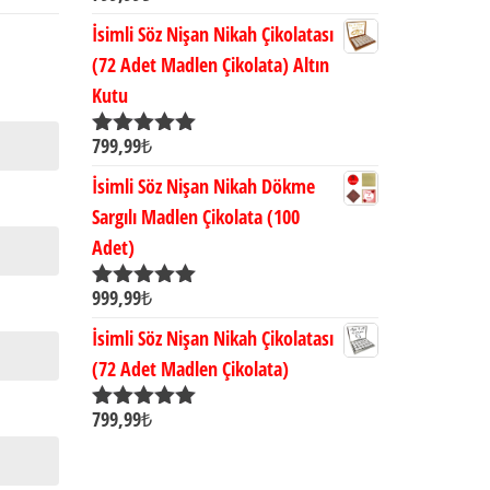
5.00
oy aldı
İsimli Söz Nişan Nikah Çikolatası
(72 Adet Madlen Çikolata) Altın
Kutu
799,99
₺
5 üzerinden
5.00
oy aldı
İsimli Söz Nişan Nikah Dökme
Sargılı Madlen Çikolata (100
Adet)
999,99
₺
5 üzerinden
5.00
oy aldı
İsimli Söz Nişan Nikah Çikolatası
(72 Adet Madlen Çikolata)
799,99
₺
5 üzerinden
5.00
oy aldı