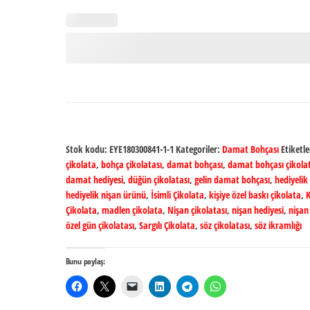
Stok kodu:
EYE180300841-1-1
Kategoriler:
Damat Bohçası
Etiketl
çikolata
,
bohça çikolatası
,
damat bohçası
,
damat bohçası çikolat
damat hediyesi
,
düğün çikolatası
,
gelin damat bohçası
,
hediyelik
hediyelik nişan ürünü
,
İsimli Çikolata
,
kişiye özel baskı çikolata
,
K
Çikolata
,
madlen çikolata
,
Nişan çikolatası
,
nişan hediyesi
,
nişan
özel gün çikolatası
,
Sargılı Çikolata
,
söz çikolatası
,
söz ikramlığı
Bunu paylaş: