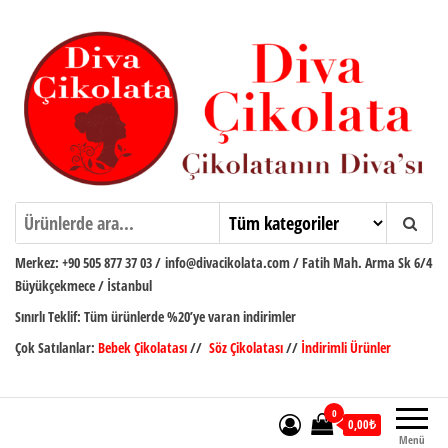
İçeriğe
atla
Diva Çikolata
Çikolatanın Divası
Merkez:
+90 505 877 37 03
/
info@divacikolata.com / Fatih Mah. Arma Sk 6/4
Büyükçekmece / İstanbul
Sınırlı Teklif:
Tüm ürünlerde %20’ye varan indirimler
Çok Satılanlar:
Bebek Çikolatası
//
Söz Çikolatası
//
İndirimli Ürünler
0
0,00₺
Menü