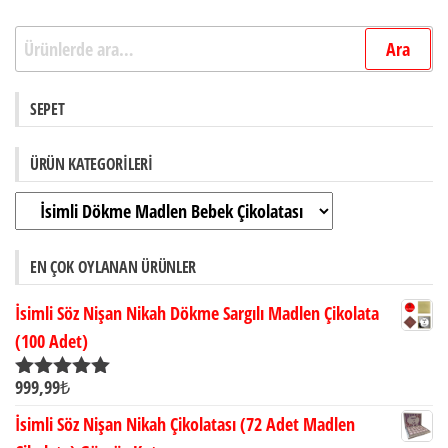
Ara:
Ara
SEPET
ÜRÜN KATEGORILERI
EN ÇOK OYLANAN ÜRÜNLER
İsimli Söz Nişan Nikah Dökme Sargılı Madlen Çikolata
(100 Adet)
999,99
₺
5 üzerinden
5.00
oy aldı
İsimli Söz Nişan Nikah Çikolatası (72 Adet Madlen