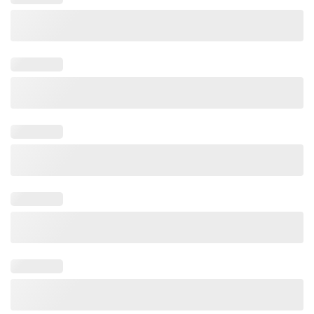
İsimli
Dökme
Bebek
Çikolatası
(50
Adet
Madlen
Çikolata)
adet