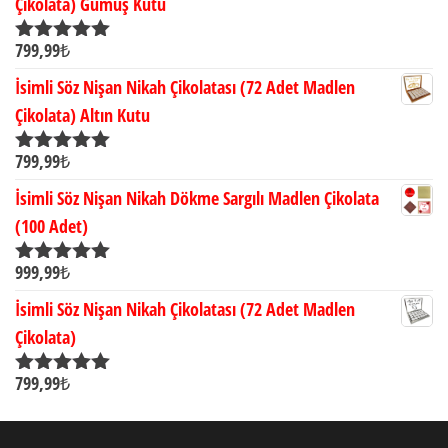
Çikolata) Gümüş Kutu
799,99
₺
5 üzerinden
5.00
oy aldı
İsimli Söz Nişan Nikah Çikolatası (72 Adet Madlen
Çikolata) Altın Kutu
799,99
₺
5 üzerinden
5.00
oy aldı
İsimli Söz Nişan Nikah Dökme Sargılı Madlen Çikolata
(100 Adet)
999,99
₺
5 üzerinden
5.00
oy aldı
İsimli Söz Nişan Nikah Çikolatası (72 Adet Madlen
Çikolata)
799,99
₺
5 üzerinden
5.00
oy aldı