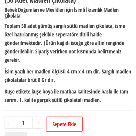
Bebek Doğumları ve Mevlitleri için İsimli İkramlık Madlen
Çikolata
Toplam 50 adet gümüş sargılı sütlü madlen çikolata,
isme
özel
hazırlanmış şekilde
seperatöre dizili halde
gönderilmektedir. (Ürün kağıdı isteğe göre altın renginde
gönderilebilir. Sipariş verirken not kısmında belirtmeniz
gerekir.
İsim yazılı her madlen ölçüsü
4 cm x 4 cm dir.
Sargılı madlen
çikolatalar brüt
8 Gr
dır.
Kuşe etikete kuşe boya ile matbaa kalitesinde baskı ile tam
sarım. 1. kalite gerçek sütlü çikolatalı madlen.
Erkek
-
+
Sepete Ekle
Bebek