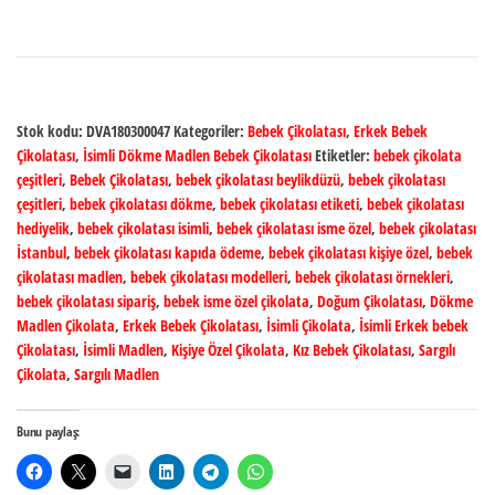
Stok kodu:
DVA180300047
Kategoriler:
Bebek Çikolatası
,
Erkek Bebek
Çikolatası
,
İsimli Dökme Madlen Bebek Çikolatası
Etiketler:
bebek çikolata
çeşitleri
,
Bebek Çikolatası
,
bebek çikolatası beylikdüzü
,
bebek çikolatası
çeşitleri
,
bebek çikolatası dökme
,
bebek çikolatası etiketi
,
bebek çikolatası
hediyelik
,
bebek çikolatası isimli
,
bebek çikolatası isme özel
,
bebek çikolatası
İstanbul
,
bebek çikolatası kapıda ödeme
,
bebek çikolatası kişiye özel
,
bebek
çikolatası madlen
,
bebek çikolatası modelleri
,
bebek çikolatası örnekleri
,
bebek çikolatası sipariş
,
bebek isme özel çikolata
,
Doğum Çikolatası
,
Dökme
Madlen Çikolata
,
Erkek Bebek Çikolatası
,
İsimli Çikolata
,
İsimli Erkek bebek
Çikolatası
,
İsimli Madlen
,
Kişiye Özel Çikolata
,
Kız Bebek Çikolatası
,
Sargılı
Çikolata
,
Sargılı Madlen
Bunu paylaş: