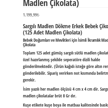
Madlen Çikolata)
1.199,99
₺
Sargılı Madlen Dökme Erkek Bebek Çiko
(125 Adet Madlen Çikolata)
Bebek Doğumları ve Mevlitleri için İsimli İkramlık Ma
Çikolata
Toplam 125 adet gümüş sargılı sütlü madlen çikola
özel
hazırlanmış şekilde
seperatöre dizili halde
gönderilmektedir. (Ürün kağıdı isteğe göre altın re
gönderilebilir. Sipariş verirken not kısmında belirt
gerekir.
İsim yazılı her madlen ölçüsü
4 cm x 4 cm dir.
Sargı
madlen çikolatalar brüt
8 Gr
dır.
Kuşe etikete kuşe boya ile matbaa kalitesinde baskı