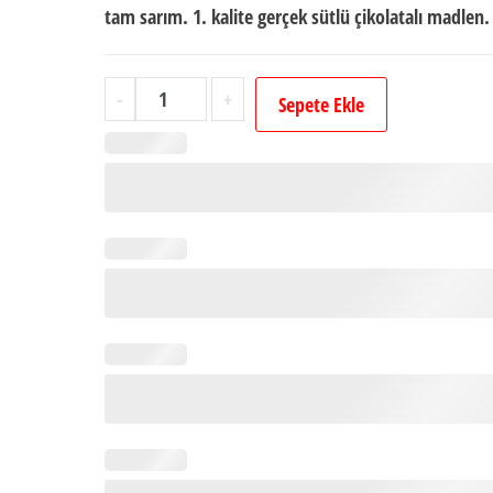
tam sarım. 1. kalite gerçek sütlü çikolatalı madlen.
Erkek
-
+
Sepete Ekle
Bebek
İsimli
Dökme
Bebek
Çikolatası
(125
Adet
Madlen
Çikolata)
adet