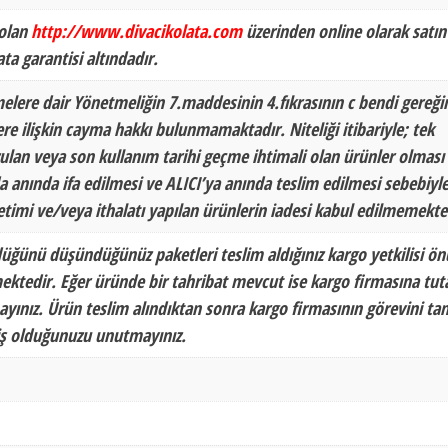
 olan
http://www.divacikolata.com
üzerinden online olarak satın
ata garantisi altındadır.
melere dair Yönetmeliğin 7.maddesinin 4.fıkrasının c bendi gereği
lere ilişkin cayma hakkı bulunmamaktadır. Niteliği itibariyle; tek
ozulan veya son kullanım tarihi geçme ihtimali olan ürünler olması
 anında ifa edilmesi ve ALICI’ya anında teslim edilmesi sebebiyle
etimi ve/veya ithalatı yapılan ürünlerin iadesi kabul edilmemekte
düğünü düşündüğünüz paketleri teslim aldığınız kargo yetkilisi ö
ektedir. Eğer üründe bir tahribat mevcut ise kargo firmasına tu
yınız. Ürün teslim alındıktan sonra kargo firmasının görevini ta
miş olduğunuzu unutmayınız.