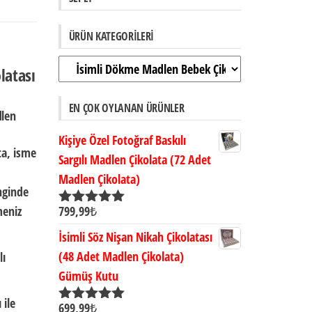
ÜRÜN KATEGORILERI
latası
EN ÇOK OYLANAN ÜRÜNLER
dlen
Kişiye Özel Fotoğraf Baskılı
ta,
isme
Sargılı Madlen Çikolata (72 Adet
Madlen Çikolata)
nginde
meniz
799,99
₺
5 üzerinden
5.00
oy aldı
İsimli Söz Nişan Nikah Çikolatası
(48 Adet Madlen Çikolata)
lı
Gümüş Kutu
 ile
699,99
₺
5 üzerinden