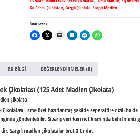
Çikolata
,
İsimli Erkek bebek Çikolatası
,
İsimli Madlen
,
Kişiye Özel
Kız Bebek Çikolatası
,
Sargılı Çikolata
,
Sargılı Madlen
Bunu paylaş:
EK BILGI
DEĞERLENDIRMELER (0)
ek Çikolatası (125 Adet Madlen Çikolata)
adlen Çikolata
 Çikolatası,
isme özel
hazırlanmış şekilde
seperatöre dizili halde
nginde gönderilebilir. Sipariş verirken not kısmında belirtmeniz g
 dir.
Sargılı madlen çikolatalar brüt
8 Gr
dır.