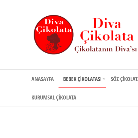
İçeriğe
atla
Diva
Çikolatanın
Divası
Çikolata
ANASAYFA
BEBEK ÇIKOLATASI
SÖZ ÇIKOLAT
KURUMSAL ÇIKOLATA