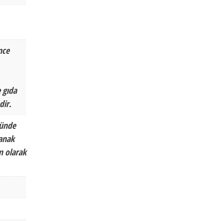
nce
 gıda
dir.
nünde
tanak
m olarak