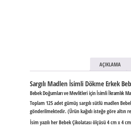
AÇIKLAMA
Sargılı Madlen İsimli Dökme Erkek Beb
Bebek Doğumları ve Mevlitleri için İsimli İkramlık M
Toplam 125 adet gümüş sargılı sütlü madlen Bebek
gönderilmektedir. (Ürün kağıdı isteğe göre altın re
İsim yazılı her Bebek Çikolatası ölçüsü
4 cm x 4 cm