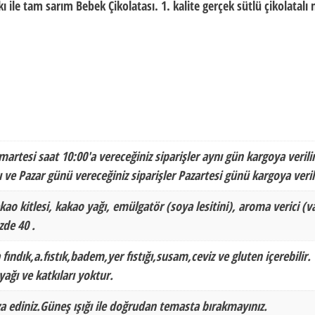
 ile tam sarım Bebek Çikolatası. 1. kalite gerçek sütlü çikolatalı
martesi saat 10:00'a vereceğiniz siparişler aynı gün kargoya verilir
 ve Pazar günü vereceğiniz siparişler Pazartesi günü kargoya veril
kao kitlesi, kakao yağı, emülgatör (soya lesitini), aroma verici (va
de 40 .
 fındık,a.fıstık,badem,yer fıstığı,susam,ceviz ve gluten içerebilir.
ağı ve katkıları yoktur.
a ediniz.Güneş ışığı ile doğrudan temasta bırakmayınız.