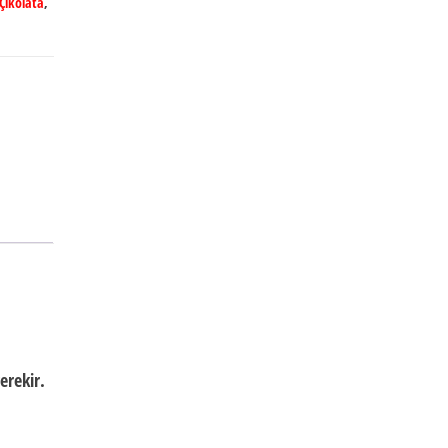
 Çikolata
,
erekir.