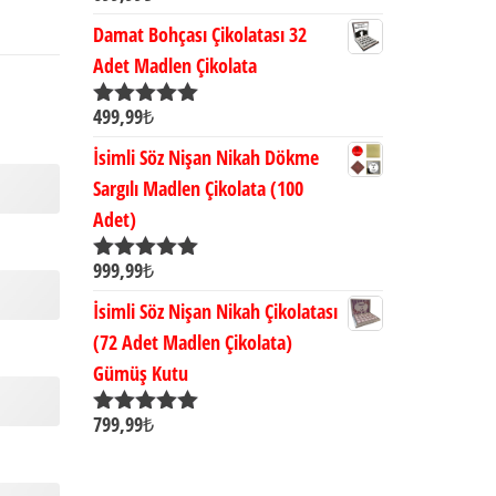
5.00
oy aldı
Damat Bohçası Çikolatası 32
Adet Madlen Çikolata
499,99
₺
5 üzerinden
5.00
oy aldı
İsimli Söz Nişan Nikah Dökme
Sargılı Madlen Çikolata (100
Adet)
999,99
₺
5 üzerinden
5.00
oy aldı
İsimli Söz Nişan Nikah Çikolatası
(72 Adet Madlen Çikolata)
Gümüş Kutu
799,99
₺
5 üzerinden
5.00
oy aldı