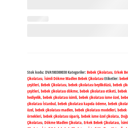
Stok kodu:
DVA180300030
Kategoriler:
Bebek Çikolatası
,
Erkek B
Çikolatası
,
İsimli Dökme Madlen Bebek Çikolatası
Etiketler:
bebek
çeşitleri
,
Bebek Çikolatası
,
bebek çikolatası beylikdüzü
,
bebek çik
çeşitleri
,
bebek çikolatası dökme
,
bebek çikolatası etiketi
,
bebek 
hediyelik
,
bebek çikolatası isimli
,
bebek çikolatası isme özel
,
beb
çikolatası İstanbul
,
bebek çikolatası kapıda ödeme
,
bebek çikolat
özel
,
bebek çikolatası madlen
,
bebek çikolatası modelleri
,
bebek 
örnekleri
,
bebek çikolatası sipariş
,
bebek isme özel çikolata
,
Doğ
Çikolatası
,
Dökme Madlen Çikolata
,
Erkek Bebek Çikolatası
,
İsiml