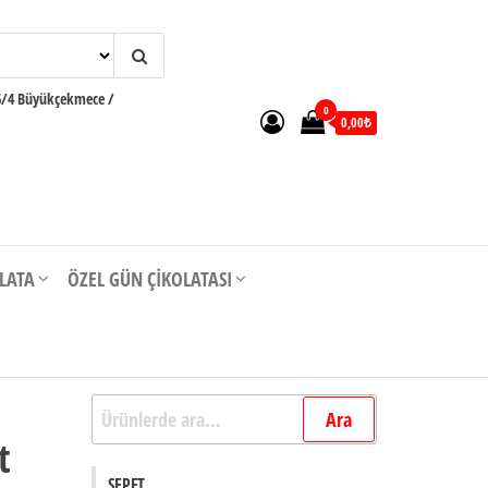
6/4 Büyükçekmece /
0
0,00₺
OLATA
ÖZEL GÜN ÇIKOLATASI
e
Ara:
Ara
t
SEPET