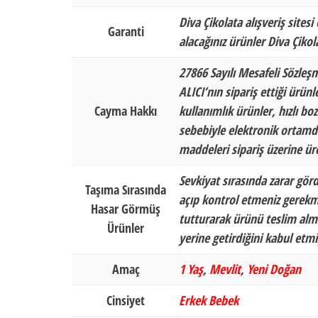
Diva Çikolata alışveriş sitesi
Garanti
alacağınız ürünler Diva Çikol
27866 Sayılı Mesafeli Sözleş
ALICI’nın sipariş ettiği ürün
Cayma Hakkı
kullanımlık ürünler, hızlı b
sebebiyle elektronik ortamda
maddeleri sipariş üzerine ür
Sevkiyat sırasında zarar gör
Taşıma Sırasında
açıp kontrol etmeniz gerekm
Hasar Görmüş
tutturarak ürünü teslim alma
Ürünler
yerine getirdiğini kabul et
Amaç
1 Yaş
,
Mevlit
,
Yeni Doğan
Cinsiyet
Erkek Bebek