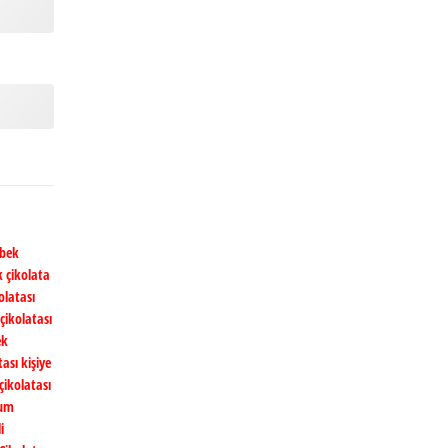
ebek
 çikolata
olatası
çikolatası
ek
ası kişiye
çikolatası
um
i