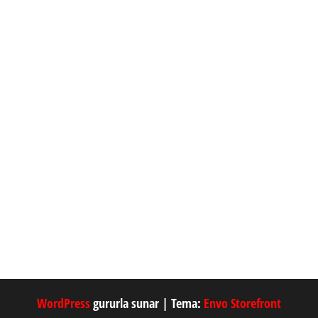
WordPress
gururla sunar
|
Tema:
Envo Storefront