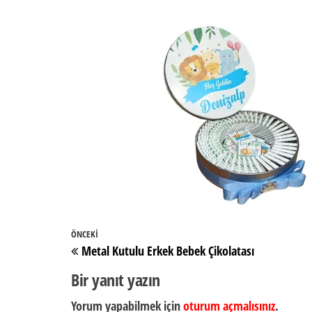
Yazı
Önceki
ÖNCEKI
Metal Kutulu Erkek Bebek Çikolatası
gezinmesi
Yazı
Bir yanıt yazın
Yorum yapabilmek için
oturum açmalısınız
.