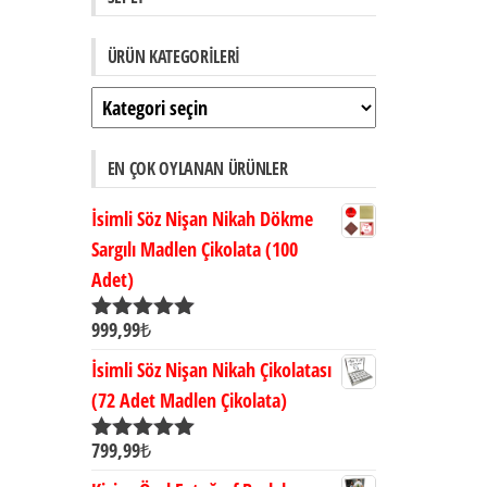
ÜRÜN KATEGORILERI
EN ÇOK OYLANAN ÜRÜNLER
İsimli Söz Nişan Nikah Dökme
Sargılı Madlen Çikolata (100
Adet)
999,99
₺
5 üzerinden
5.00
oy aldı
İsimli Söz Nişan Nikah Çikolatası
(72 Adet Madlen Çikolata)
799,99
₺
5 üzerinden
5.00
oy aldı