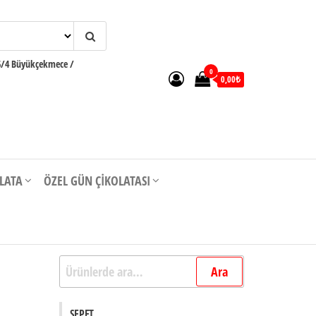
6/4 Büyükçekmece /
0
0,00₺
OLATA
ÖZEL GÜN ÇIKOLATASI
Ara:
Ara
SEPET