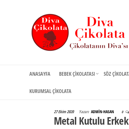
İçeriğe
atla
Diva
Çikolatanın
Divası
Çikolata
ANASAYFA
BEBEK ÇIKOLATASI
SÖZ ÇIKOLAT
KURUMSAL ÇIKOLATA
27 Ekim 2020
Yazarı
ADMIN-HASAN
0
Metal Kutulu Erkek