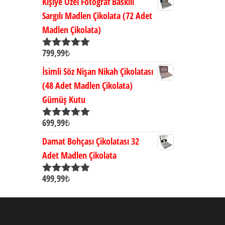
Kişiye Özel Fotoğraf Baskılı
Sargılı Madlen Çikolata (72 Adet
Madlen Çikolata)
799,99
₺
5 üzerinden
5.00
oy aldı
İsimli Söz Nişan Nikah Çikolatası
(48 Adet Madlen Çikolata)
Gümüş Kutu
699,99
₺
5 üzerinden
5.00
oy aldı
Damat Bohçası Çikolatası 32
Adet Madlen Çikolata
499,99
₺
5 üzerinden
5.00
oy aldı