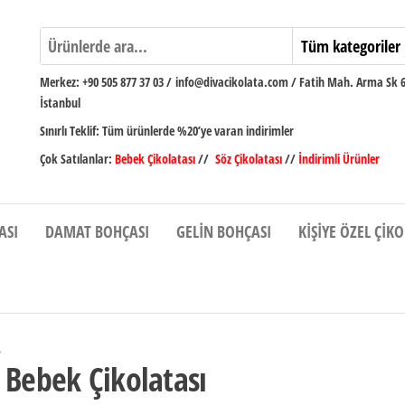
Merkez:
+90 505 877 37 03
/
info@divacikolata.com / Fatih Mah. Arma Sk 
İstanbul
Sınırlı Teklif:
Tüm ürünlerde %20’ye varan indirimler
Çok Satılanlar:
Bebek Çikolatası
//
Söz Çikolatası
//
İndirimli Ürünler
ASI
DAMAT BOHÇASI
GELIN BOHÇASI
KIŞIYE ÖZEL ÇIK
 Bebek Çikolatası