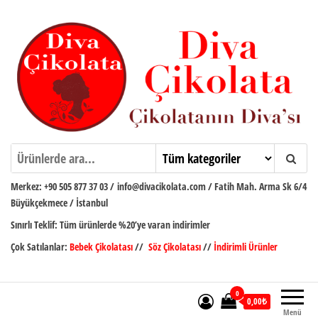
İçeriğe
atla
Diva Çikolata
Çikolatanın Divası
Merkez:
+90 505 877 37 03
/
info@divacikolata.com / Fatih Mah. Arma Sk 6/4
Büyükçekmece / İstanbul
Sınırlı Teklif:
Tüm ürünlerde %20’ye varan indirimler
Çok Satılanlar:
Bebek Çikolatası
//
Söz Çikolatası
//
İndirimli Ürünler
0
0,00₺
Menü