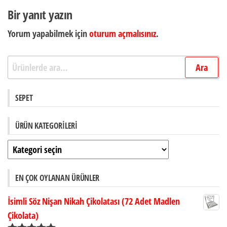
gezinmesi
Bir yanıt yazın
Yorum yapabilmek için
oturum açmalısınız
.
Ara:
Ara
SEPET
ÜRÜN KATEGORILERI
EN ÇOK OYLANAN ÜRÜNLER
İsimli Söz Nişan Nikah Çikolatası (72 Adet Madlen
Çikolata)