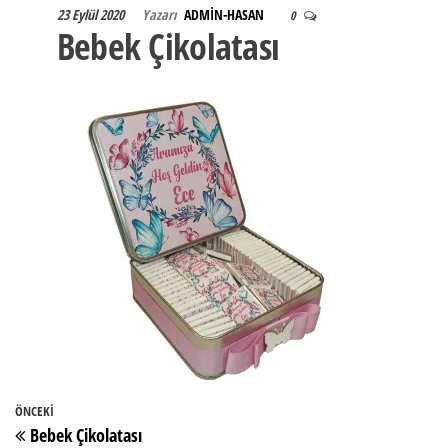
23 Eylül 2020
Yazarı
ADMIN-HASAN
0
Bebek Çikolatası
Yazı
Önceki
ÖNCEKI
Bebek Çikolatası
Yazı