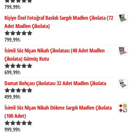
799,99
₺
5 üzerinden
5.00
oy aldı
Kişiye Özel Fotoğraf Baskılı Sargılı Madlen Çikolata (72
Adet Madlen Çikolata)
799,99
₺
5 üzerinden
5.00
oy aldı
İsimli Söz Nişan Nikah Çikolatası (48 Adet Madlen
Çikolata) Gümüş Kutu
699,99
₺
5 üzerinden
5.00
oy aldı
Damat Bohçası Çikolatası 32 Adet Madlen Çikolata
499,99
₺
5 üzerinden
5.00
oy aldı
İsimli Söz Nişan Nikah Dökme Sargılı Madlen Çikolata
(100 Adet)
999,99
₺
5 üzerinden