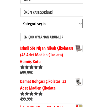
ÜRÜN KATEGORILERI
EN ÇOK OYLANAN ÜRÜNLER
İsimli Söz Nişan Nikah Çikolatası
(48 Adet Madlen Çikolata)
Gümüş Kutu
699,99
₺
5 üzerinden
5.00
oy aldı
Damat Bohçası Çikolatası 32
Adet Madlen Çikolata
499,99
₺
5 üzerinden
5.00
oy aldı