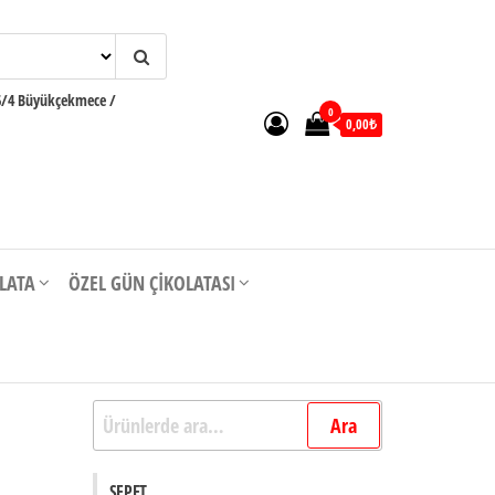
6/4 Büyükçekmece /
0
0,00₺
OLATA
ÖZEL GÜN ÇIKOLATASI
Ara:
Ara
SEPET