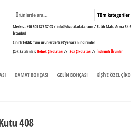
Merkez:
+90 505 877 37 03
/
info@divacikolata.com / Fatih Mah. Arma Sk 
İstanbul
Sınırlı Teklif:
Tüm ürünlerde %20’ye varan indirimler
Çok Satılanlar:
Bebek Çikolatası
//
Söz Çikolatası
//
İndirimli Ürünler
ASI
DAMAT BOHÇASI
GELIN BOHÇASI
KIŞIYE ÖZEL ÇIK
 Kutu 408