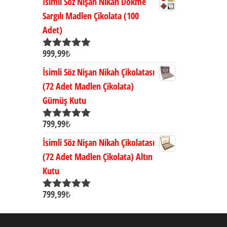
İsimli Söz Nişan Nikah Dökme
Sargılı Madlen Çikolata (100
Adet)
999,99
₺
5 üzerinden
5.00
oy aldı
İsimli Söz Nişan Nikah Çikolatası
(72 Adet Madlen Çikolata)
Gümüş Kutu
799,99
₺
5 üzerinden
5.00
oy aldı
İsimli Söz Nişan Nikah Çikolatası
(72 Adet Madlen Çikolata) Altın
Kutu
799,99
₺
5 üzerinden
5.00
oy aldı