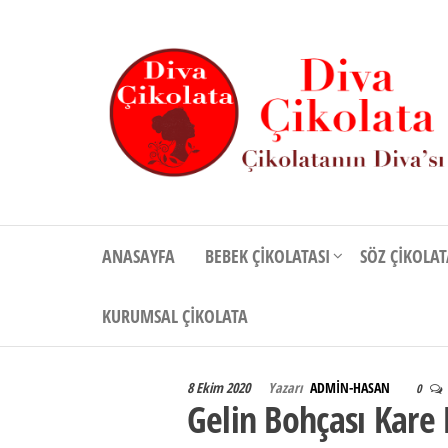
İçeriğe
atla
Diva
Çikolatanın
Divası
Çikolata
ANASAYFA
BEBEK ÇIKOLATASI
SÖZ ÇIKOLAT
KURUMSAL ÇIKOLATA
8 Ekim 2020
Yazarı
ADMIN-HASAN
0
Gelin Bohçası Kare