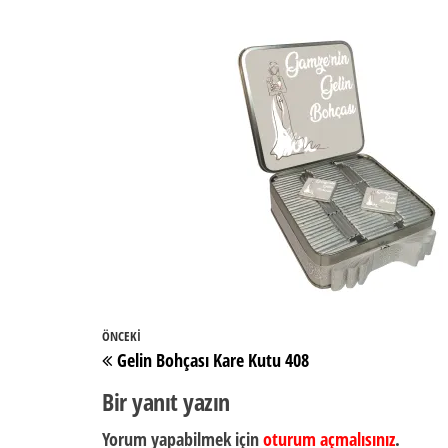
Yazı
Önceki
ÖNCEKI
Gelin Bohçası Kare Kutu 408
gezinmesi
Yazı
Bir yanıt yazın
Yorum yapabilmek için
oturum açmalısınız
.